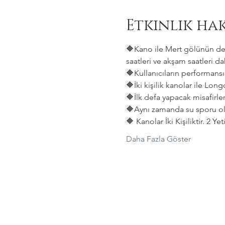
Etkinlik ha
🔶Kano ile Mert gölünün deni
saatleri ve akşam saatleri dah
🔶Kullanıcıların performansın
🔶İki kişilik kanolar ile Lon
🔶İlk defa yapacak misafirler
🔶Aynı zamanda su sporu old
🔶 Kanolar İki Kişiliktir. 2 Y
Daha Fazla Göster