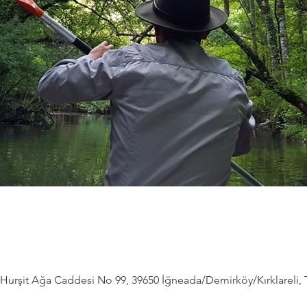
Hurşit Ağa Caddesi No 99, 39650 İğneada/Demirköy/Kırklareli, 