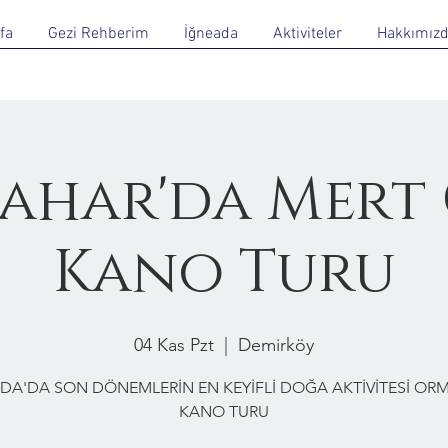
fa
Gezi Rehberim
İğneada
Aktiviteler
Hakkımız
ahar'da Mert
Kano Turu
04 Kas Pzt
  |  
Demirköy
DA'DA SON DÖNEMLERİN EN KEYİFLİ DOĞA AKTİVİTESİ O
KANO TURU