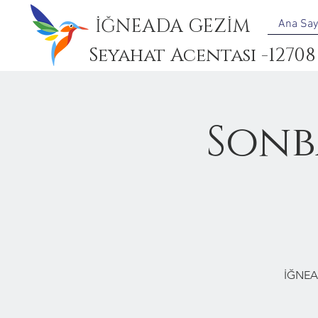
İĞNEADA GEZİM
Ana Say
Seyahat Acentası -12708
Sonb
İĞNEA