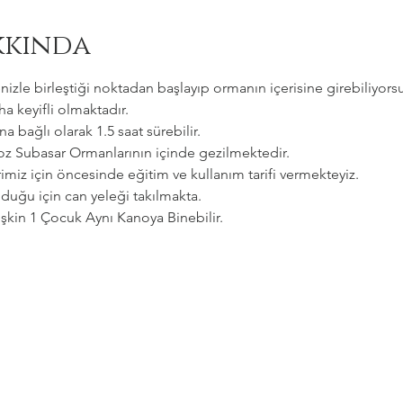
kkında
zle birleştiği noktadan başlayıp ormanın içerisine girebiliyorsu
a keyifli olmaktadır.   
a bağlı olarak 1.5 saat sürebilir. 
goz Subasar Ormanlarının içinde gezilmektedir.   
imiz için öncesinde eğitim ve kullanım tarifi vermekteyiz.   
uğu için can yeleği takılmakta.  
etişkin 1 Çocuk Aynı Kanoya Binebilir.