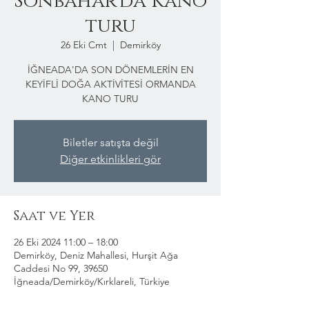
Sonbahar'da Kano
turu
26 Eki Cmt
  |  
Demirköy
İĞNEADA'DA SON DÖNEMLERİN EN
KEYİFLİ DOĞA AKTİVİTESİ ORMANDA
KANO TURU
Biletler satışta değil
Diğer etkinlikleri gör
Saat ve Yer
26 Eki 2024 11:00 – 18:00
Demirköy, Deniz Mahallesi, Hurşit Ağa
Caddesi No 99, 39650
İğneada/Demirköy/Kırklareli, Türkiye