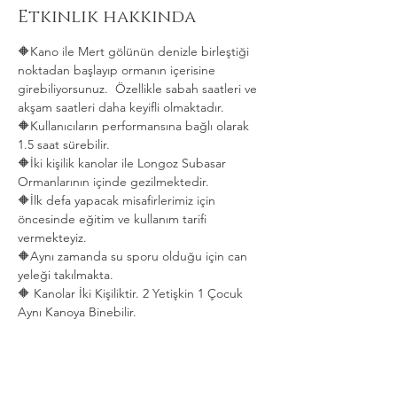
Etkinlik hakkında
🔶Kano ile Mert gölünün denizle birleştiği 
noktadan başlayıp ormanın içerisine 
girebiliyorsunuz.  Özellikle sabah saatleri ve 
akşam saatleri daha keyifli olmaktadır.   
🔶Kullanıcıların performansına bağlı olarak 
1.5 saat sürebilir. 
🔶İki kişilik kanolar ile Longoz Subasar 
Ormanlarının içinde gezilmektedir.   
🔶İlk defa yapacak misafirlerimiz için 
öncesinde eğitim ve kullanım tarifi 
vermekteyiz.   
🔶Aynı zamanda su sporu olduğu için can 
yeleği takılmakta.  
🔶 Kanolar İki Kişiliktir. 2 Yetişkin 1 Çocuk 
Aynı Kanoya Binebilir.
Daha Fazla Göster