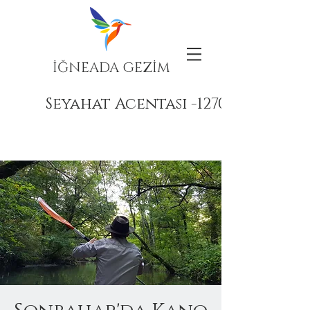
İĞNEADA GEZİM
Seyahat Acentası -12708