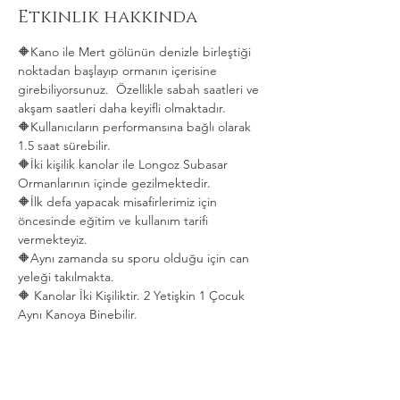
Etkinlik hakkında
🔶Kano ile Mert gölünün denizle birleştiği 
noktadan başlayıp ormanın içerisine 
girebiliyorsunuz.  Özellikle sabah saatleri ve 
akşam saatleri daha keyifli olmaktadır.   
🔶Kullanıcıların performansına bağlı olarak 
1.5 saat sürebilir. 
🔶İki kişilik kanolar ile Longoz Subasar 
Ormanlarının içinde gezilmektedir.   
🔶İlk defa yapacak misafirlerimiz için 
öncesinde eğitim ve kullanım tarifi 
vermekteyiz.   
🔶Aynı zamanda su sporu olduğu için can 
yeleği takılmakta.  
🔶 Kanolar İki Kişiliktir. 2 Yetişkin 1 Çocuk 
Aynı Kanoya Binebilir.
Daha Fazla Göster