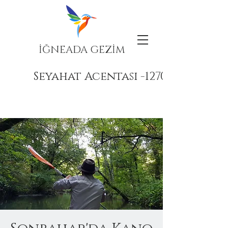
İĞNEADA GEZİM
Seyahat Acentası -12708