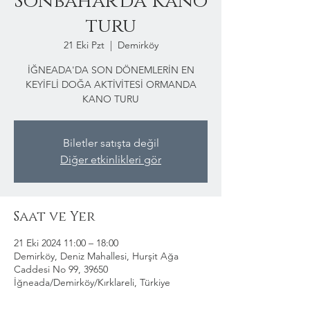
Sonbahar'da Kano
turu
21 Eki Pzt
  |  
Demirköy
İĞNEADA'DA SON DÖNEMLERİN EN
KEYİFLİ DOĞA AKTİVİTESİ ORMANDA
KANO TURU
Biletler satışta değil
Diğer etkinlikleri gör
Saat ve Yer
21 Eki 2024 11:00 – 18:00
Demirköy, Deniz Mahallesi, Hurşit Ağa
Caddesi No 99, 39650
İğneada/Demirköy/Kırklareli, Türkiye