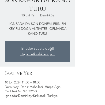
Sonbahar'da Kano
turu
10 Eki Per
  |  
Demirköy
İĞNEADA'DA SON DÖNEMLERİN EN
KEYİFLİ DOĞA AKTİVİTESİ ORMANDA
KANO TURU
Biletler satışta değil
Diğer etkinlikleri gör
Saat ve Yer
10 Eki 2024 11:00 – 18:00
Demirköy, Deniz Mahallesi, Hurşit Ağa
Caddesi No 99, 39650
İğneada/Demirköy/Kırklareli, Türkiye