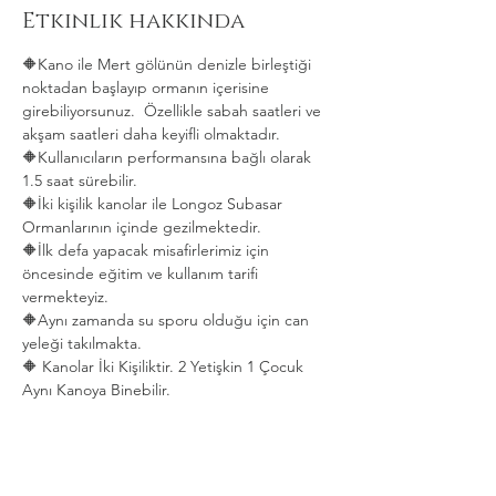
Etkinlik hakkında
🔶Kano ile Mert gölünün denizle birleştiği 
noktadan başlayıp ormanın içerisine 
girebiliyorsunuz.  Özellikle sabah saatleri ve 
akşam saatleri daha keyifli olmaktadır.   
🔶Kullanıcıların performansına bağlı olarak 
1.5 saat sürebilir. 
🔶İki kişilik kanolar ile Longoz Subasar 
Ormanlarının içinde gezilmektedir.   
🔶İlk defa yapacak misafirlerimiz için 
öncesinde eğitim ve kullanım tarifi 
vermekteyiz.   
🔶Aynı zamanda su sporu olduğu için can 
yeleği takılmakta.  
🔶 Kanolar İki Kişiliktir. 2 Yetişkin 1 Çocuk 
Aynı Kanoya Binebilir.
Daha Fazla Göster