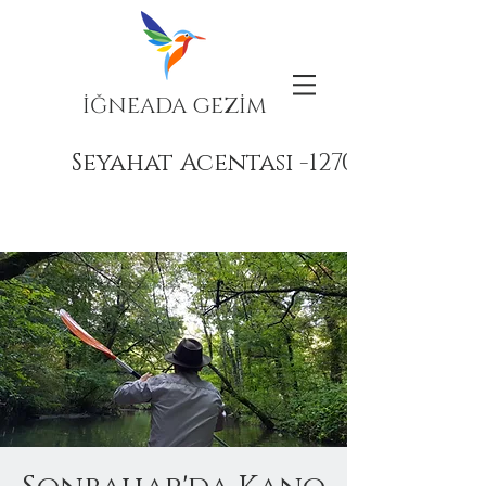
İĞNEADA GEZİM
Seyahat Acentası -12708