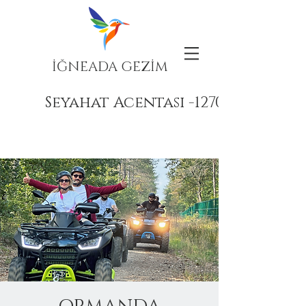
İĞNEADA GEZİM
Seyahat Acentası -12708