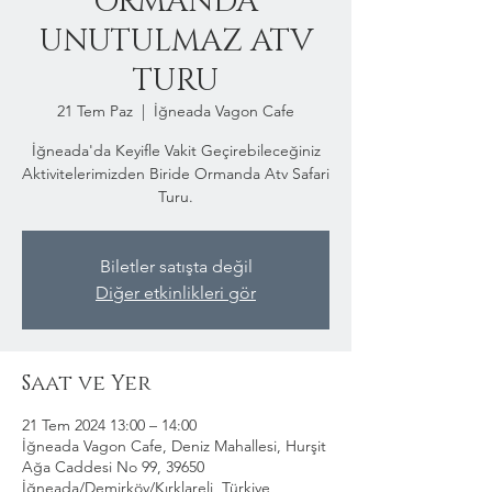
ORMANDA
UNUTULMAZ ATV
TURU
21 Tem Paz
  |  
İğneada Vagon Cafe
İğneada'da Keyifle Vakit Geçirebileceğiniz
Aktivitelerimizden Biride Ormanda Atv Safari
Turu.
Biletler satışta değil
Diğer etkinlikleri gör
Saat ve Yer
21 Tem 2024 13:00 – 14:00
İğneada Vagon Cafe, Deniz Mahallesi, Hurşit
Ağa Caddesi No 99, 39650
İğneada/Demirköy/Kırklareli, Türkiye