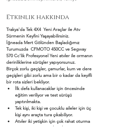
Etkinlik hakkında
Trakya'da Tek 4X4  Yeni Araçlar ile Atv 
Sürmenin Keyfini Yaşayabilirsiniz.
İğneada Mert Gölünden Başladığımız 
Turumuzda  CFMOTO 450CC ve Segway 
570 Cc'lik Profesyonel Yeni atvler ile ormanın 
derinliklerine sürüşler yapıyorsunuz.
Birçok zorlu geçişler, çamurlar, kum ve dere 
geçişleri gibi zorlu ama bir o kadar da keyifli 
bir rota sizleri bekliyor.
İlk defa kullanacaklar için öncesinde 
eğitim veriliyor ve test sürüşü 
yaptırılmakta.
Tek kişi, iki kişi ve çocuklu aileler için üç 
kişi aynı araçta tura çıkabiliyor.
Atvler iki yetişkin için çok rahat oturma 
ve sürüş ortamı sağlamakta.
Daha Fazla Göster