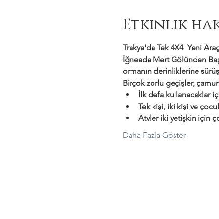
Etkinlik ha
Trakya'da Tek 4X4  Yeni Araçl
İğneada Mert Gölünden Başl
ormanın derinliklerine sürüş
Birçok zorlu geçişler, çamurl
İlk defa kullanacaklar i
Tek kişi, iki kişi ve çocu
Atvler iki yetişkin için
Daha Fazla Göster