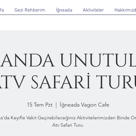
fa
Gezi Rehberim
İğneada
Aktiviteler
Hakkımız
ANDA UNUTU
TV SAFARİ TU
15 Tem Pzt
  |  
İğneada Vagon Cafe
a'da Keyifle Vakit Geçirebileceğiniz Aktivitelerimizden Biride 
Atv Safari Turu.