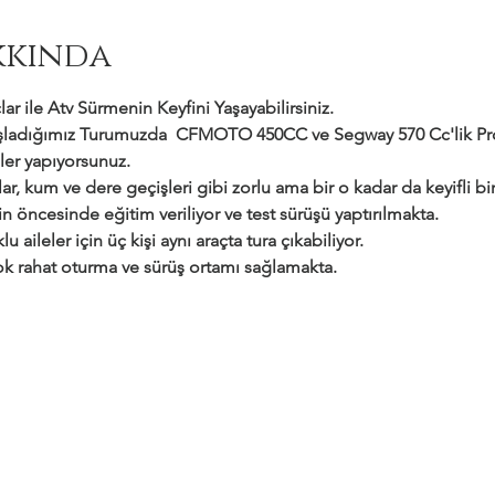
kkında
ar ile Atv Sürmenin Keyfini Yaşayabilirsiniz.
adığımız Turumuzda  CFMOTO 450CC ve Segway 570 Cc'lik Profe
ler yapıyorsunuz.
ar, kum ve dere geçişleri gibi zorlu ama bir o kadar da keyifli bir 
çin öncesinde eğitim veriliyor ve test sürüşü yaptırılmakta.
klu aileler için üç kişi aynı araçta tura çıkabiliyor.
 çok rahat oturma ve sürüş ortamı sağlamakta.