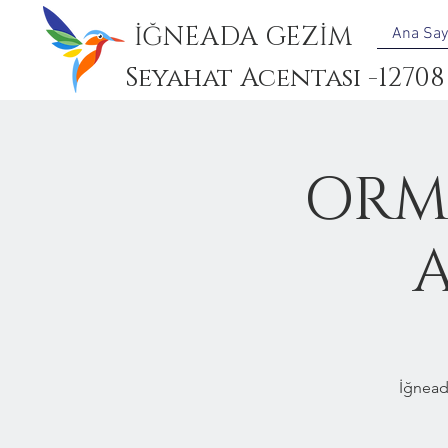
İĞNEADA GEZİM
Ana Say
Seyahat Acentası -12708
ORM
A
İğnead