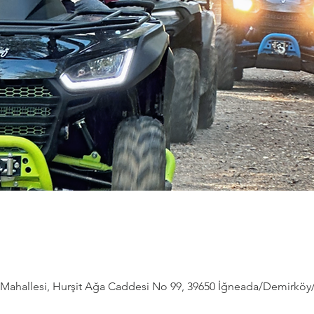
ahallesi, Hurşit Ağa Caddesi No 99, 39650 İğneada/Demirköy/Kı