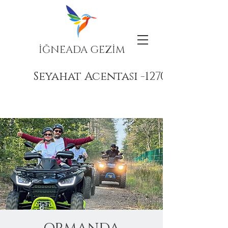
İĞNEADA GEZİM
Seyahat Acentası -12708