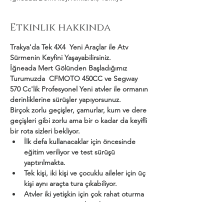
Etkinlik hakkında
Trakya'da Tek 4X4  Yeni Araçlar ile Atv 
Sürmenin Keyfini Yaşayabilirsiniz.
İğneada Mert Gölünden Başladığımız 
Turumuzda  CFMOTO 450CC ve Segway 
570 Cc'lik Profesyonel Yeni atvler ile ormanın 
derinliklerine sürüşler yapıyorsunuz.
Birçok zorlu geçişler, çamurlar, kum ve dere 
geçişleri gibi zorlu ama bir o kadar da keyifli 
bir rota sizleri bekliyor.
İlk defa kullanacaklar için öncesinde 
eğitim veriliyor ve test sürüşü 
yaptırılmakta.
Tek kişi, iki kişi ve çocuklu aileler için üç 
kişi aynı araçta tura çıkabiliyor.
Atvler iki yetişkin için çok rahat oturma 
ve sürüş ortamı sağlamakta.
Daha Fazla Göster