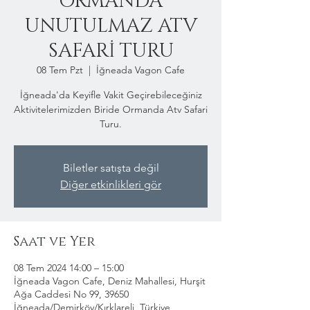
ORMANDA
UNUTULMAZ ATV
SAFARİ TURU
08 Tem Pzt
  |  
İğneada Vagon Cafe
İğneada'da Keyifle Vakit Geçirebileceğiniz
Aktivitelerimizden Biride Ormanda Atv Safari
Turu.
Biletler satışta değil
Diğer etkinlikleri gör
Saat ve Yer
08 Tem 2024 14:00 – 15:00
İğneada Vagon Cafe, Deniz Mahallesi, Hurşit
Ağa Caddesi No 99, 39650
İğneada/Demirköy/Kırklareli, Türkiye