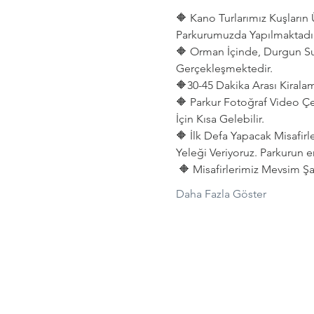
🔶 Kano Turlarımız Kuşları
Parkurumuzda Yapılmaktadır
🔶 Orman İçinde, Durgun Su
Gerçekleşmektedir. 
🔶30-45 Dakika Arası Kiralama
🔶 Parkur Fotoğraf Video Çe
İçin Kısa Gelebilir.
🔶 İlk Defa Yapacak Misafirl
Yeleği Veriyoruz. Parkurun e
 🔶 Misafirlerimiz Mevsim Şar
Daha Fazla Göster