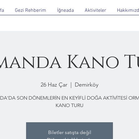
fa
Gezi Rehberim
İğneada
Aktiviteler
Hakkımız
manda Kano T
26 Haz Çar
  |  
Demirköy
DA'DA SON DÖNEMLERİN EN KEYİFLİ DOĞA AKTİVİTESİ O
KANO TURU
Biletler satışta değil