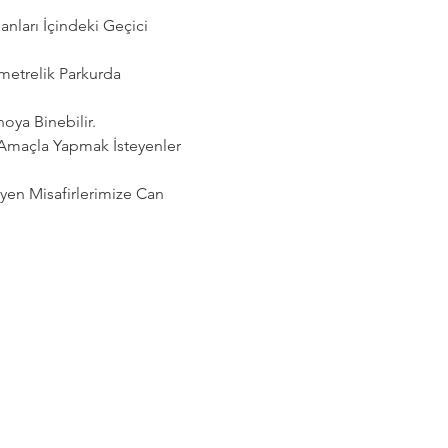
ları İçindeki Geçici 
etrelik Parkurda 
noya Binebilir.
 Amaçla Yapmak İsteyenler 
eyen Misafirlerimize Can 