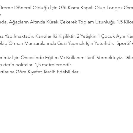
n Üreme Dönemi Olduğu İçin Göl Kısmı Kapalı Olup Longoz Orman
.
da, Ağaçların Altında Kürek Çekerek Toplam Uzunluğu 1.5 Kilom
 Yapılmaktadır. Kanolar İki Kişiliktir. 2 Yetişkin 1 Çocuk Aynı Ka
kip Orman Manzaralarında Gezi Yapmak İçin Yeterlidir.  Sportif
erimiz İçin Öncesinde Eğitim Ve Kullanım Tarifi Vermekteyiz. Dil
n derin noktaları 1,5 metrelerdedir.
tlarına Göre Kıyafet Tercih Edebilirler.