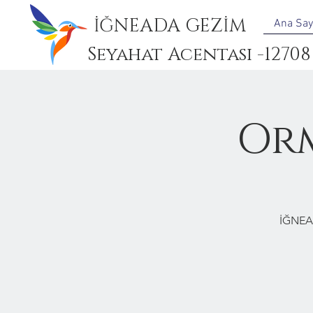
İĞNEADA GEZİM
Ana Say
Seyahat Acentası -12708
Or
İĞNEA