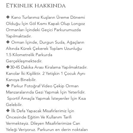
Etkinlik hakkında
🔶 Kano Turlarımız Kuşların Üreme Dönemi 
Olduğu İçin Göl Kısmı Kapalı Olup Longoz 
Ormanları İçindeki Geçici Parkurumuzda 
Yapılmaktadır.
🔶 Orman İçinde, Durgun Suda, Ağaçların 
Altında Kürek Çekerek Toplam Uzunluğu 
1.5 Kilometrelik Parkurda 
Gerçekleşmektedir. 
🔶30-45 Dakika Arası Kiralama Yapılmaktadır. 
Kanolar İki Kişiliktir. 2 Yetişkin 1 Çocuk Aynı 
Kanoya Binebilir.
🔶 Parkur Fotoğraf Video Çekip Orman 
Manzaralarında Gezi Yapmak İçin Yeterlidir. 
 Sportif Amaçla Yapmak İsteyenler İçin Kısa 
Gelebilir.
🔶 İlk Defa Yapacak Misafirlerimiz İçin 
Öncesinde Eğitim Ve Kullanım Tarifi 
Vermekteyiz. Dileyen Misafirlerimize Can 
Yeleği Veriyoruz. Parkurun en derin noktaları 