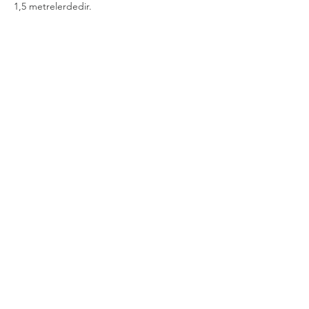
1,5 metrelerdedir.
 🔶 Misafirlerimiz Mevsim Şartlarına Göre 
Kıyafet Tercih Edebilirler.
Daha Fazla Göster
Bu Etkinliği Paylaş
Gizlilik ve Güvenlik Politikası
Şartlar Kurallar İade ve İptal Koşulları
Mesafeli Satış Sözleşmesi