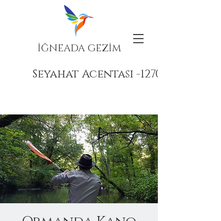
İĞNEADA GEZİM
Seyahat Acentası -12708