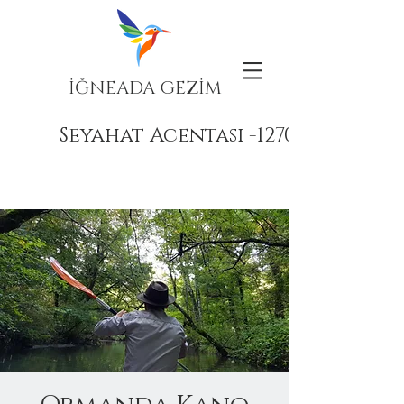
İĞNEADA GEZİM
Seyahat Acentası -12708