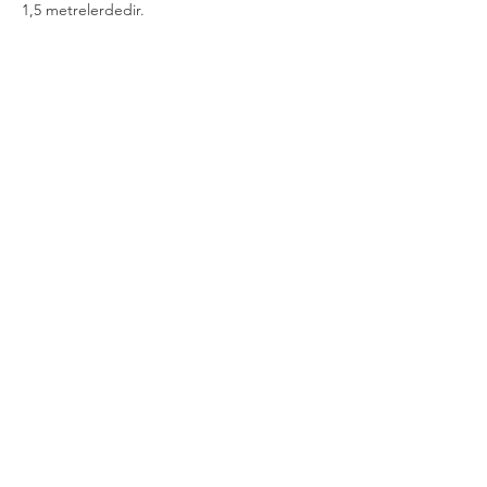
1,5 metrelerdedir.
 🔶 Misafirlerimiz Mevsim Şartlarına Göre 
Kıyafet Tercih Edebilirler.
Daha Fazla Göster
Bu Etkinliği Paylaş
Gizlilik ve Güvenlik Politikası
Şartlar Kurallar İade ve İptal Koşulları
Mesafeli Satış Sözleşmesi