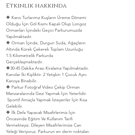
Etkinlik hakkında
🔶 Kano Turlarımız Kuşların Üreme Dönemi 
Olduğu İçin Göl Kısmı Kapalı Olup Longoz 
Ormanları İçindeki Geçici Parkurumuzda 
Yapılmaktadır.
🔶 Orman İçinde, Durgun Suda, Ağaçların 
Altında Kürek Çekerek Toplam Uzunluğu 
1.5 Kilometrelik Parkurda 
Gerçekleşmektedir. 
🔶30-45 Dakika Arası Kiralama Yapılmaktadır. 
Kanolar İki Kişiliktir. 2 Yetişkin 1 Çocuk Aynı 
Kanoya Binebilir.
🔶 Parkur Fotoğraf Video Çekip Orman 
Manzaralarında Gezi Yapmak İçin Yeterlidir. 
 Sportif Amaçla Yapmak İsteyenler İçin Kısa 
Gelebilir.
🔶 İlk Defa Yapacak Misafirlerimiz İçin 
Öncesinde Eğitim Ve Kullanım Tarifi 
Vermekteyiz. Dileyen Misafirlerimize Can 
Yeleği Veriyoruz. Parkurun en derin noktaları 