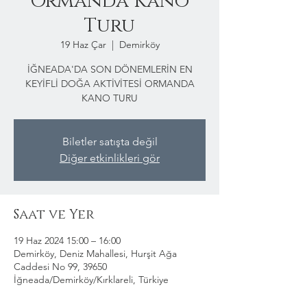
Ormanda Kano
Turu
19 Haz Çar
  |  
Demirköy
İĞNEADA'DA SON DÖNEMLERİN EN
KEYİFLİ DOĞA AKTİVİTESİ ORMANDA
KANO TURU
Biletler satışta değil
Diğer etkinlikleri gör
Saat ve Yer
19 Haz 2024 15:00 – 16:00
Demirköy, Deniz Mahallesi, Hurşit Ağa
Caddesi No 99, 39650
İğneada/Demirköy/Kırklareli, Türkiye