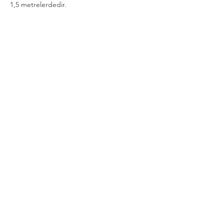
1,5 metrelerdedir.
 🔶 Misafirlerimiz Mevsim Şartlarına Göre 
Kıyafet Tercih Edebilirler.
Daha Fazla Göster
Bu Etkinliği Paylaş
Gizlilik ve Güvenlik Politikası
Şartlar Kurallar İade ve İptal Koşulları
Mesafeli Satış Sözleşmesi