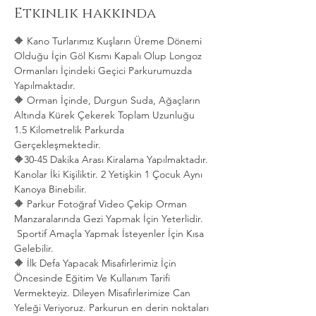
Etkinlik hakkında
🔶 Kano Turlarımız Kuşların Üreme Dönemi 
Olduğu İçin Göl Kısmı Kapalı Olup Longoz 
Ormanları İçindeki Geçici Parkurumuzda 
Yapılmaktadır.
🔶 Orman İçinde, Durgun Suda, Ağaçların 
Altında Kürek Çekerek Toplam Uzunluğu 
1.5 Kilometrelik Parkurda 
Gerçekleşmektedir. 
🔶30-45 Dakika Arası Kiralama Yapılmaktadır. 
Kanolar İki Kişiliktir. 2 Yetişkin 1 Çocuk Aynı 
Kanoya Binebilir.
🔶 Parkur Fotoğraf Video Çekip Orman 
Manzaralarında Gezi Yapmak İçin Yeterlidir. 
 Sportif Amaçla Yapmak İsteyenler İçin Kısa 
Gelebilir.
🔶 İlk Defa Yapacak Misafirlerimiz İçin 
Öncesinde Eğitim Ve Kullanım Tarifi 
Vermekteyiz. Dileyen Misafirlerimize Can 
Yeleği Veriyoruz. Parkurun en derin noktaları 