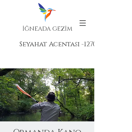
İĞNEADA GEZİM
Seyahat Acentası -12708