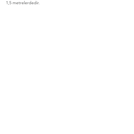
1,5 metrelerdedir.
 🔶 Misafirlerimiz Mevsim Şartlarına Göre 
Kıyafet Tercih Edebilirler.
Daha Fazla Göster
Bu Etkinliği Paylaş
Gizlilik ve Güvenlik Politikası
Şartlar Kurallar İade ve İptal Koşulları
Mesafeli Satış Sözleşmesi