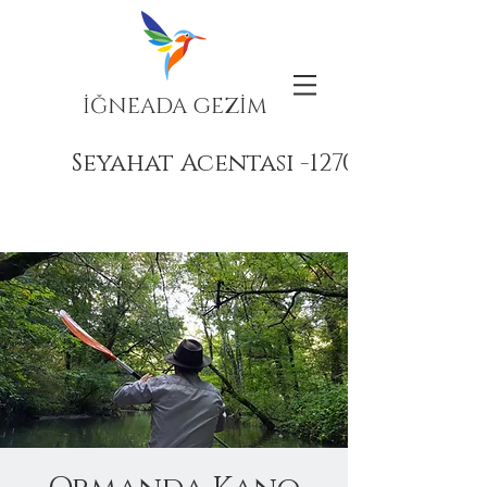
İĞNEADA GEZİM
Seyahat Acentası -12708