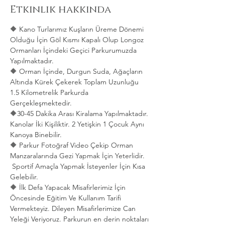
Etkinlik hakkında
🔶 Kano Turlarımız Kuşların Üreme Dönemi 
Olduğu İçin Göl Kısmı Kapalı Olup Longoz 
Ormanları İçindeki Geçici Parkurumuzda 
Yapılmaktadır.
🔶 Orman İçinde, Durgun Suda, Ağaçların 
Altında Kürek Çekerek Toplam Uzunluğu 
1.5 Kilometrelik Parkurda 
Gerçekleşmektedir. 
🔶30-45 Dakika Arası Kiralama Yapılmaktadır. 
Kanolar İki Kişiliktir. 2 Yetişkin 1 Çocuk Aynı 
Kanoya Binebilir.
🔶 Parkur Fotoğraf Video Çekip Orman 
Manzaralarında Gezi Yapmak İçin Yeterlidir. 
 Sportif Amaçla Yapmak İsteyenler İçin Kısa 
Gelebilir.
🔶 İlk Defa Yapacak Misafirlerimiz İçin 
Öncesinde Eğitim Ve Kullanım Tarifi 
Vermekteyiz. Dileyen Misafirlerimize Can 
Yeleği Veriyoruz. Parkurun en derin noktaları 