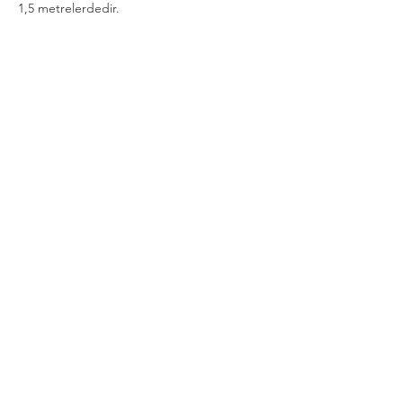
1,5 metrelerdedir.
 🔶 Misafirlerimiz Mevsim Şartlarına Göre 
Kıyafet Tercih Edebilirler.
Daha Fazla Göster
Bu Etkinliği Paylaş
Gizlilik ve Güvenlik Politikası
Şartlar Kurallar İade ve İptal Koşulları
Mesafeli Satış Sözleşmesi