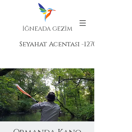
İĞNEADA GEZİM
Seyahat Acentası -12708