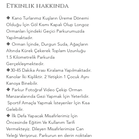
Etkinlik hakkında
🔶 Kano Turlarımız Kuşların Üreme Dönemi 
Olduğu İçin Göl Kısmı Kapalı Olup Longoz 
Ormanları İçindeki Geçici Parkurumuzda 
Yapılmaktadır.
🔶 Orman İçinde, Durgun Suda, Ağaçların 
Altında Kürek Çekerek Toplam Uzunluğu 
1.5 Kilometrelik Parkurda 
Gerçekleşmektedir. 
🔶30-45 Dakika Arası Kiralama Yapılmaktadır. 
Kanolar İki Kişiliktir. 2 Yetişkin 1 Çocuk Aynı 
Kanoya Binebilir.
🔶 Parkur Fotoğraf Video Çekip Orman 
Manzaralarında Gezi Yapmak İçin Yeterlidir. 
 Sportif Amaçla Yapmak İsteyenler İçin Kısa 
Gelebilir.
🔶 İlk Defa Yapacak Misafirlerimiz İçin 
Öncesinde Eğitim Ve Kullanım Tarifi 
Vermekteyiz. Dileyen Misafirlerimize Can 
Yeleği Veriyoruz. Parkurun en derin noktaları 