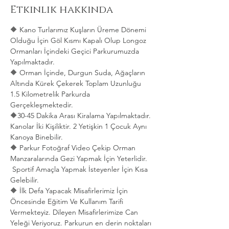
Etkinlik hakkında
🔶 Kano Turlarımız Kuşların Üreme Dönemi 
Olduğu İçin Göl Kısmı Kapalı Olup Longoz 
Ormanları İçindeki Geçici Parkurumuzda 
Yapılmaktadır.
🔶 Orman İçinde, Durgun Suda, Ağaçların 
Altında Kürek Çekerek Toplam Uzunluğu 
1.5 Kilometrelik Parkurda 
Gerçekleşmektedir. 
🔶30-45 Dakika Arası Kiralama Yapılmaktadır. 
Kanolar İki Kişiliktir. 2 Yetişkin 1 Çocuk Aynı 
Kanoya Binebilir.
🔶 Parkur Fotoğraf Video Çekip Orman 
Manzaralarında Gezi Yapmak İçin Yeterlidir. 
 Sportif Amaçla Yapmak İsteyenler İçin Kısa 
Gelebilir.
🔶 İlk Defa Yapacak Misafirlerimiz İçin 
Öncesinde Eğitim Ve Kullanım Tarifi 
Vermekteyiz. Dileyen Misafirlerimize Can 
Yeleği Veriyoruz. Parkurun en derin noktaları 