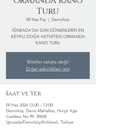
Ormanda Kano
Turu
09 Haz Paz
  |  
Demirköy
İĞNEADA'DA SON DÖNEMLERİN EN
KEYİFLİ DOĞA AKTİVİTESİ ORMANDA
KANO TURU
Biletler satışta değil
Diğer etkinlikleri gör
Saat ve Yer
09 Haz 2024 12:00 – 13:00
Demirköy, Deniz Mahallesi, Hurşit Ağa
Caddesi No 99, 39650
İğneada/Demirköy/Kırklareli, Türkiye