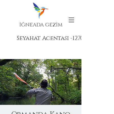
İĞNEADA GEZİM
Seyahat Acentası -12708