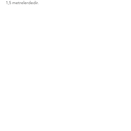
1,5 metrelerdedir.
 🔶 Misafirlerimiz Mevsim Şartlarına Göre 
Kıyafet Tercih Edebilirler.
Daha Fazla Göster
Bu Etkinliği Paylaş
Gizlilik ve Güvenlik Politikası
Şartlar Kurallar İade ve İptal Koşulları
Mesafeli Satış Sözleşmesi