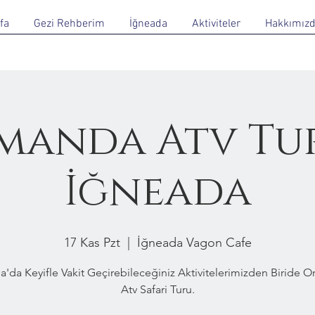
fa
Gezi Rehberim
İğneada
Aktiviteler
Hakkımız
manda Atv Tur
İğneada
17 Kas Pzt
  |  
İğneada Vagon Cafe
a'da Keyifle Vakit Geçirebileceğiniz Aktivitelerimizden Biride 
Atv Safari Turu.