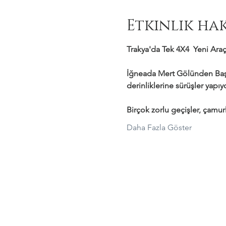
Etkinlik ha
Trakya'da Tek 4X4  Yeni Araçl
İğneada Mert Gölünden Başl
derinliklerine sürüşler yapı
Birçok zorlu geçişler, çamurl
Daha Fazla Göster