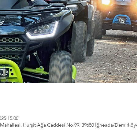
025 15:00
ahallesi, Hurşit Ağa Caddesi No 99, 39650 İğneada/Demirköy/Kı