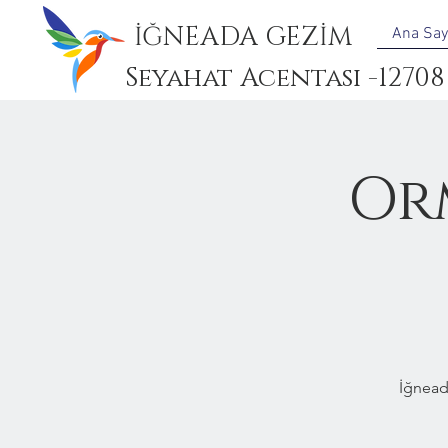
İĞNEADA GEZİM
Ana Say
Seyahat Acentası -12708
Or
İğnead