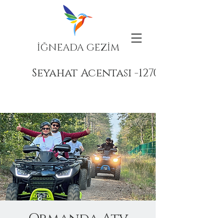
İĞNEADA GEZİM
Seyahat Acentası -12708