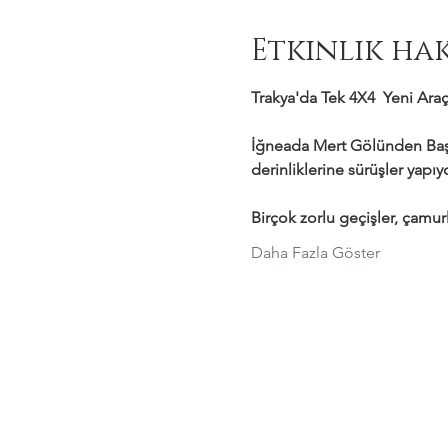
Etkinlik ha
Trakya'da Tek 4X4  Yeni Araçl
İğneada Mert Gölünden Başl
derinliklerine sürüşler yapı
Birçok zorlu geçişler, çamurl
Daha Fazla Göster