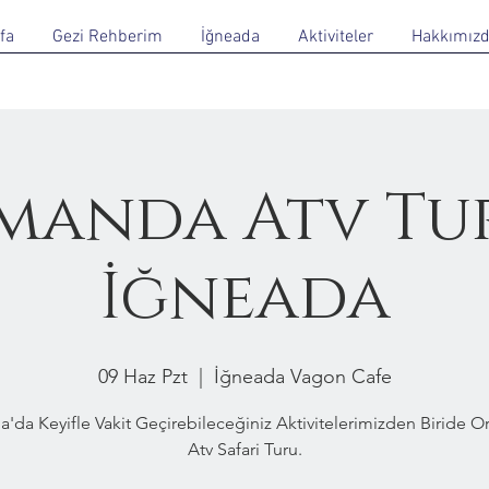
fa
Gezi Rehberim
İğneada
Aktiviteler
Hakkımız
manda Atv Tur
İğneada
09 Haz Pzt
  |  
İğneada Vagon Cafe
a'da Keyifle Vakit Geçirebileceğiniz Aktivitelerimizden Biride 
Atv Safari Turu.