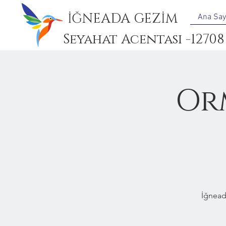
İĞNEADA GEZİM
Ana Say
Seyahat Acentası -12708
Or
İğnead