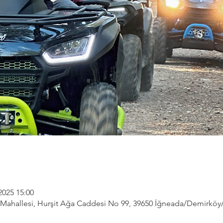
2025 15:00
ahallesi, Hurşit Ağa Caddesi No 99, 39650 İğneada/Demirköy/Kı