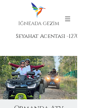
İĞNEADA GEZİM
Seyahat Acentası -12708