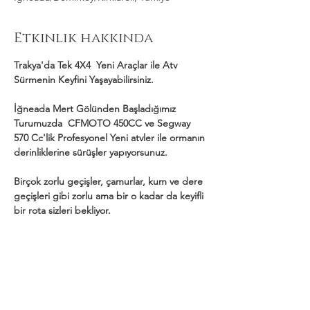
Etkinlik hakkında
Trakya'da Tek 4X4  Yeni Araçlar ile Atv 
Sürmenin Keyfini Yaşayabilirsiniz.
İğneada Mert Gölünden Başladığımız 
Turumuzda  CFMOTO 450CC ve Segway 
570 Cc'lik Profesyonel Yeni atvler ile ormanın 
derinliklerine sürüşler yapıyorsunuz.
Birçok zorlu geçişler, çamurlar, kum ve dere 
geçişleri gibi zorlu ama bir o kadar da keyifli 
bir rota sizleri bekliyor.
Daha Fazla Göster
Bu Etkinliği Paylaş