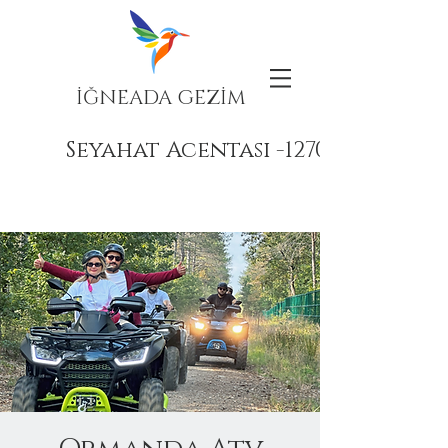
İĞNEADA GEZİM
Seyahat Acentası -12708