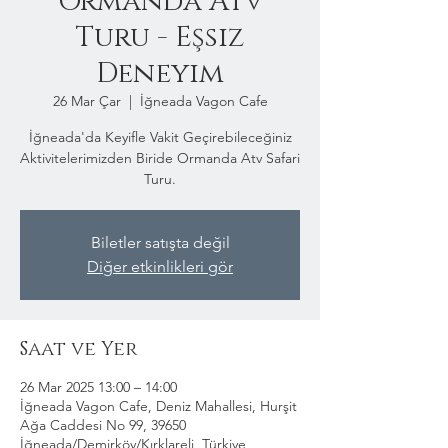
Ormanda Atv
Turu - Eşsiz
Deneyim
26 Mar Çar
  |  
İğneada Vagon Cafe
İğneada'da Keyifle Vakit Geçirebileceğiniz
Aktivitelerimizden Biride Ormanda Atv Safari
Turu.
Biletler satışta değil
Diğer etkinlikleri gör
Saat ve Yer
26 Mar 2025 13:00 – 14:00
İğneada Vagon Cafe, Deniz Mahallesi, Hurşit
Ağa Caddesi No 99, 39650
İğneada/Demirköy/Kırklareli, Türkiye