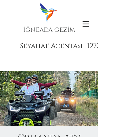
İĞNEADA GEZİM
Seyahat Acentası -12708