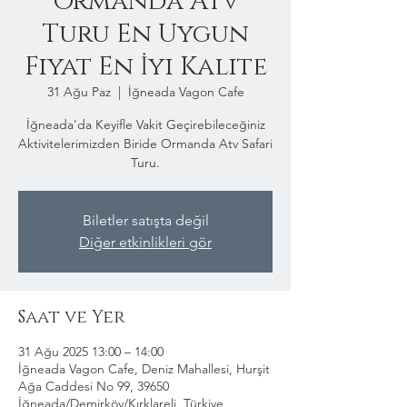
Ormanda Atv
Turu En Uygun
Fiyat En İyi Kalite
31 Ağu Paz
  |  
İğneada Vagon Cafe
İğneada'da Keyifle Vakit Geçirebileceğiniz
Aktivitelerimizden Biride Ormanda Atv Safari
Turu.
Biletler satışta değil
Diğer etkinlikleri gör
Saat ve Yer
31 Ağu 2025 13:00 – 14:00
İğneada Vagon Cafe, Deniz Mahallesi, Hurşit
Ağa Caddesi No 99, 39650
İğneada/Demirköy/Kırklareli, Türkiye