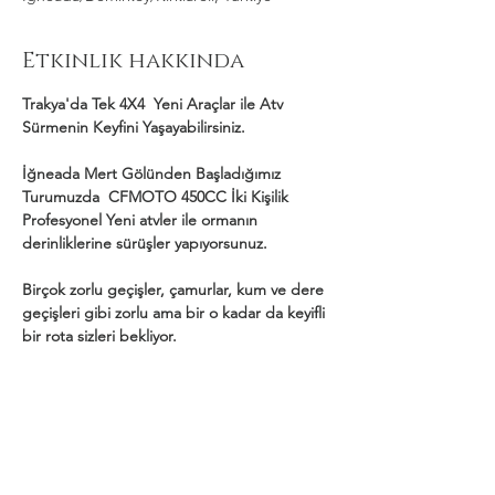
Etkinlik hakkında
Trakya'da Tek 4X4  Yeni Araçlar ile Atv 
Sürmenin Keyfini Yaşayabilirsiniz.
İğneada Mert Gölünden Başladığımız 
Turumuzda  CFMOTO 450CC İki Kişilik 
Profesyonel Yeni atvler ile ormanın 
derinliklerine sürüşler yapıyorsunuz.
Birçok zorlu geçişler, çamurlar, kum ve dere 
geçişleri gibi zorlu ama bir o kadar da keyifli 
bir rota sizleri bekliyor.
Daha Fazla Göster
Bu Etkinliği Paylaş