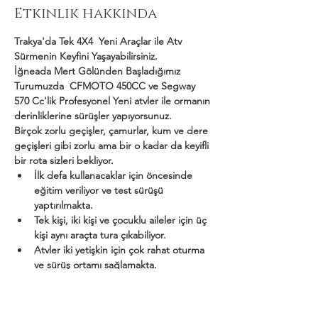
Etkinlik hakkında
Trakya'da Tek 4X4  Yeni Araçlar ile Atv 
Sürmenin Keyfini Yaşayabilirsiniz.
İğneada Mert Gölünden Başladığımız 
Turumuzda  CFMOTO 450CC ve Segway 
570 Cc'lik Profesyonel Yeni atvler ile ormanın 
derinliklerine sürüşler yapıyorsunuz.
Birçok zorlu geçişler, çamurlar, kum ve dere 
geçişleri gibi zorlu ama bir o kadar da keyifli 
bir rota sizleri bekliyor.
İlk defa kullanacaklar için öncesinde 
eğitim veriliyor ve test sürüşü 
yaptırılmakta.
Tek kişi, iki kişi ve çocuklu aileler için üç 
kişi aynı araçta tura çıkabiliyor.
Atvler iki yetişkin için çok rahat oturma 
ve sürüş ortamı sağlamakta.
Daha Fazla Göster