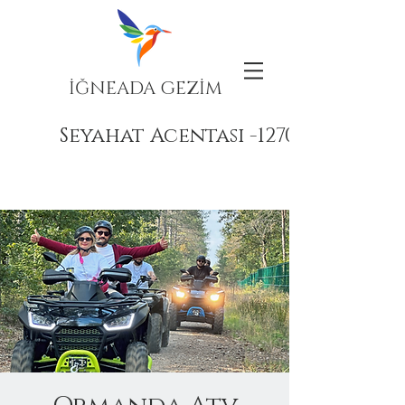
İĞNEADA GEZİM
Seyahat Acentası -12708