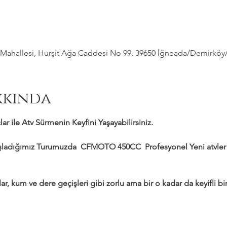
ahallesi, Hurşit Ağa Caddesi No 99, 39650 İğneada/Demirköy/Kı
kkında
ar ile Atv Sürmenin Keyfini Yaşayabilirsiniz.
adığımız Turumuzda  CFMOTO 450CC  Profesyonel Yeni atvler il
ar, kum ve dere geçişleri gibi zorlu ama bir o kadar da keyifli bir 