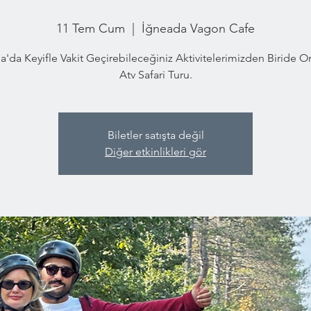
11 Tem Cum
  |  
İğneada Vagon Cafe
a'da Keyifle Vakit Geçirebileceğiniz Aktivitelerimizden Biride 
Atv Safari Turu.
Biletler satışta değil
Diğer etkinlikleri gör