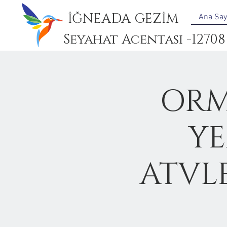
İĞNEADA GEZİM
Ana Say
Seyahat Acentası -12708
ORM
YE
ATVL