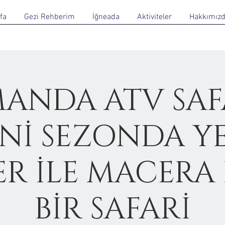
fa
Gezi Rehberim
İğneada
Aktiviteler
Hakkımız
ANDA ATV SAFA
Nİ SEZONDA Y
ER İLE MACERA
BİR SAFARİ