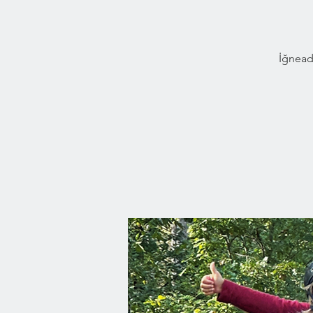
İğnead