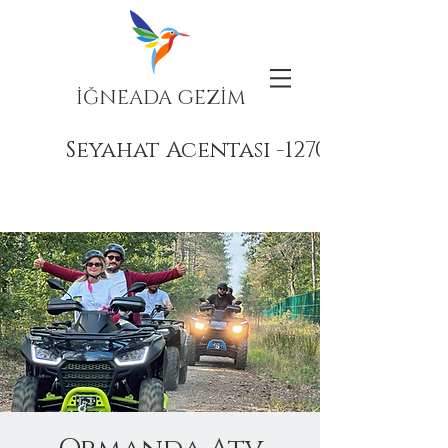
İĞNEADA GEZİM
Seyahat Acentası -12708