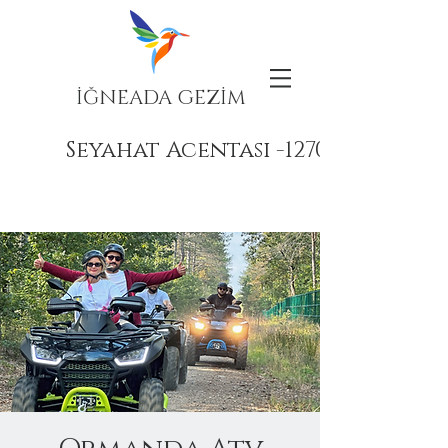
İĞNEADA GEZİM
Seyahat Acentası -12708