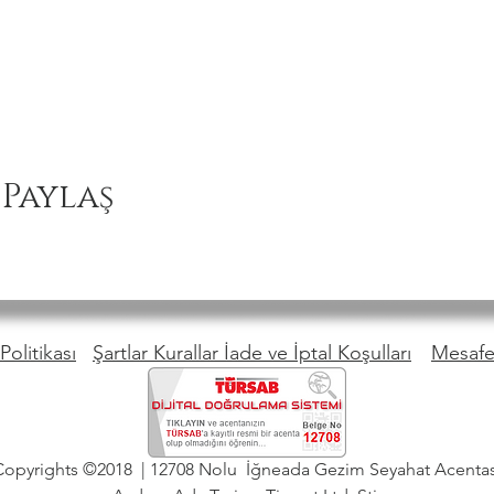
 Paylaş
Politikası
Şartlar Kurallar İade ve İptal Koşulları
Mesafel
Copyrights ©2018 | 12708 Nolu İğneada Gezim Seyahat Acentas