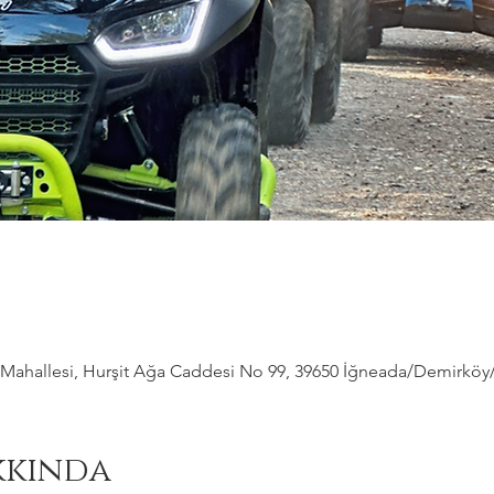
ahallesi, Hurşit Ağa Caddesi No 99, 39650 İğneada/Demirköy/Kı
kkında