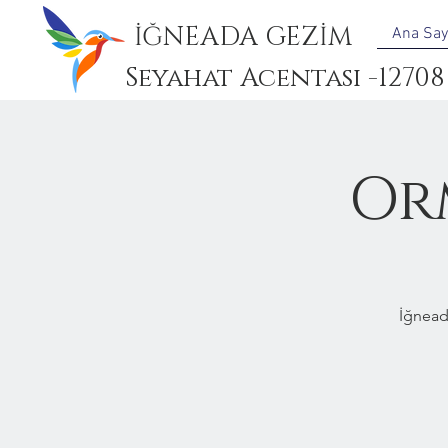
İĞNEADA GEZİM
Ana Say
Seyahat Acentası -12708
Or
İğnead