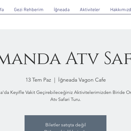
fa
Gezi Rehberim
İğneada
Aktiviteler
Hakkımız
manda Atv Saf
13 Tem Paz
  |  
İğneada Vagon Cafe
a'da Keyifle Vakit Geçirebileceğiniz Aktivitelerimizden Biride 
Atv Safari Turu.
Biletler satışta değil