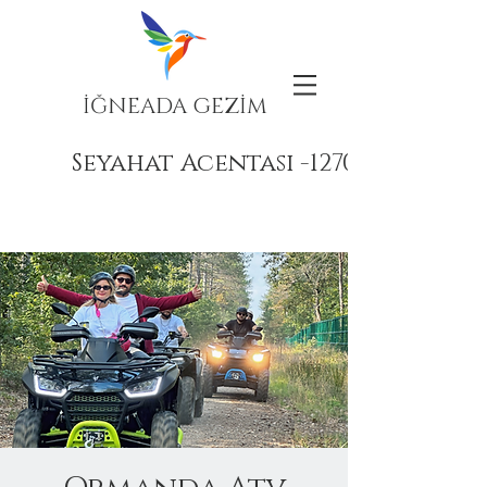
İĞNEADA GEZİM
Seyahat Acentası -12708