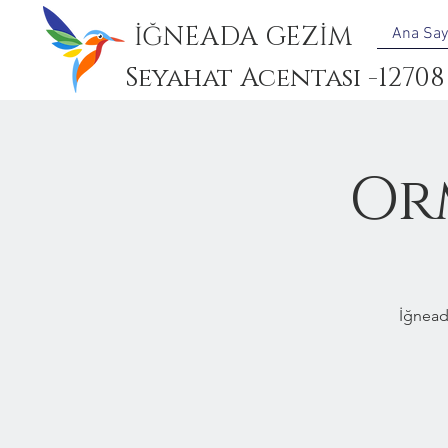
İĞNEADA GEZİM
Ana Say
Seyahat Acentası -12708
Or
İğnead