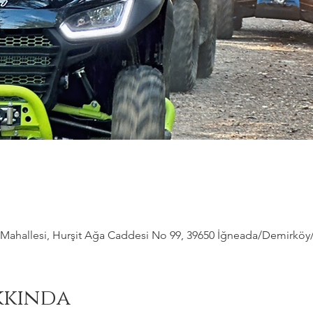
ahallesi, Hurşit Ağa Caddesi No 99, 39650 İğneada/Demirköy/Kı
kkında