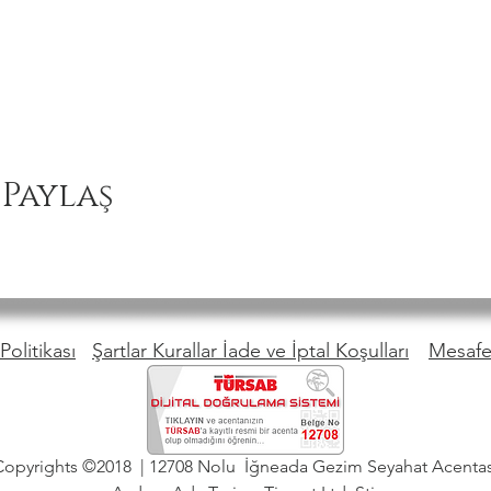
 Paylaş
Politikası
Şartlar Kurallar İade ve İptal Koşulları
Mesafel
Copyrights ©2018 | 12708 Nolu İğneada Gezim Seyahat Acentas