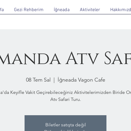
fa
Gezi Rehberim
İğneada
Aktiviteler
Hakkımız
manda Atv Saf
08 Tem Sal
  |  
İğneada Vagon Cafe
a'da Keyifle Vakit Geçirebileceğiniz Aktivitelerimizden Biride 
Atv Safari Turu.
Biletler satışta değil