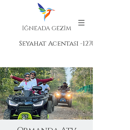
İĞNEADA GEZİM
Seyahat Acentası -12708