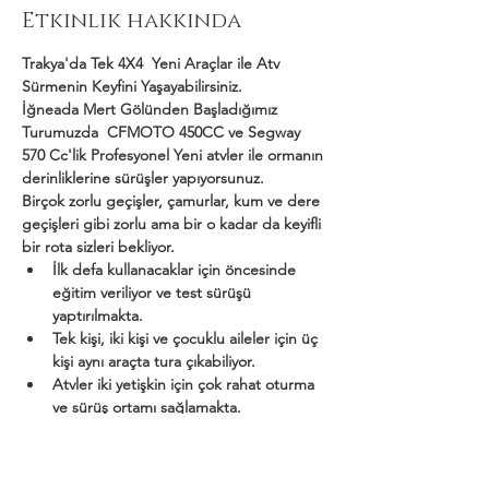
Etkinlik hakkında
Trakya'da Tek 4X4  Yeni Araçlar ile Atv 
Sürmenin Keyfini Yaşayabilirsiniz.
İğneada Mert Gölünden Başladığımız 
Turumuzda  CFMOTO 450CC ve Segway 
570 Cc'lik Profesyonel Yeni atvler ile ormanın 
derinliklerine sürüşler yapıyorsunuz.
Birçok zorlu geçişler, çamurlar, kum ve dere 
geçişleri gibi zorlu ama bir o kadar da keyifli 
bir rota sizleri bekliyor.
İlk defa kullanacaklar için öncesinde 
eğitim veriliyor ve test sürüşü 
yaptırılmakta.
Tek kişi, iki kişi ve çocuklu aileler için üç 
kişi aynı araçta tura çıkabiliyor.
Atvler iki yetişkin için çok rahat oturma 
ve sürüş ortamı sağlamakta.
Daha Fazla Göster