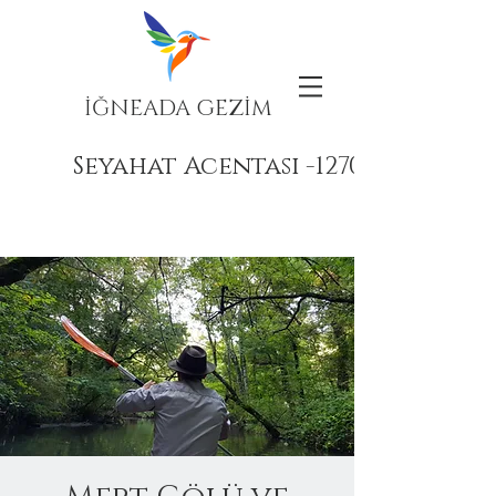
İĞNEADA GEZİM
Seyahat Acentası -12708