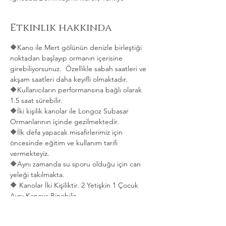
Etkinlik hakkında
🔶Kano ile Mert gölünün denizle birleştiği 
noktadan başlayıp ormanın içerisine 
girebiliyorsunuz.  Özellikle sabah saatleri ve 
akşam saatleri daha keyifli olmaktadır.   
🔶Kullanıcıların performansına bağlı olarak 
1.5 saat sürebilir. 
🔶İki kişilik kanolar ile Longoz Subasar 
Ormanlarının içinde gezilmektedir.   
🔶İlk defa yapacak misafirlerimiz için 
öncesinde eğitim ve kullanım tarifi 
vermekteyiz.   
🔶Aynı zamanda su sporu olduğu için can 
yeleği takılmakta.  
🔶 Kanolar İki Kişiliktir. 2 Yetişkin 1 Çocuk 
Aynı Kanoya Binebilir.
Daha Fazla Göster