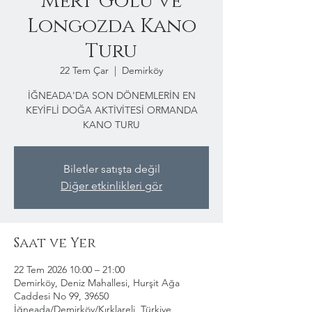
Mert Gölü ve
Longozda Kano
Turu
22 Tem Çar
  |  
Demirköy
İĞNEADA'DA SON DÖNEMLERİN EN
KEYİFLİ DOĞA AKTİVİTESİ ORMANDA
KANO TURU
Biletler satışta değil
Diğer etkinlikleri gör
Saat ve Yer
22 Tem 2026 10:00 – 21:00
Demirköy, Deniz Mahallesi, Hurşit Ağa
Caddesi No 99, 39650
İğneada/Demirköy/Kırklareli, Türkiye