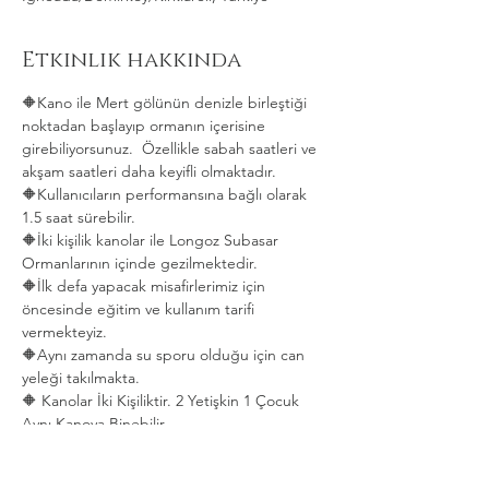
Etkinlik hakkında
🔶Kano ile Mert gölünün denizle birleştiği 
noktadan başlayıp ormanın içerisine 
girebiliyorsunuz.  Özellikle sabah saatleri ve 
akşam saatleri daha keyifli olmaktadır.   
🔶Kullanıcıların performansına bağlı olarak 
1.5 saat sürebilir. 
🔶İki kişilik kanolar ile Longoz Subasar 
Ormanlarının içinde gezilmektedir.   
🔶İlk defa yapacak misafirlerimiz için 
öncesinde eğitim ve kullanım tarifi 
vermekteyiz.   
🔶Aynı zamanda su sporu olduğu için can 
yeleği takılmakta.  
🔶 Kanolar İki Kişiliktir. 2 Yetişkin 1 Çocuk 
Aynı Kanoya Binebilir.
Daha Fazla Göster