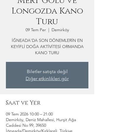
Mert Gölü ve
Longozda Kano
Turu
09 Tem Per
  |  
Demirköy
İĞNEADA'DA SON DÖNEMLERİN EN
KEYİFLİ DOĞA AKTİVİTESİ ORMANDA
KANO TURU
Biletler satışta değil
Diğer etkinlikleri gör
Saat ve Yer
09 Tem 2026 10:00 – 21:00
Demirköy, Deniz Mahallesi, Hurşit Ağa
Caddesi No 99, 39650
İğneada/Demirköy/Kırklareli, Türkiye