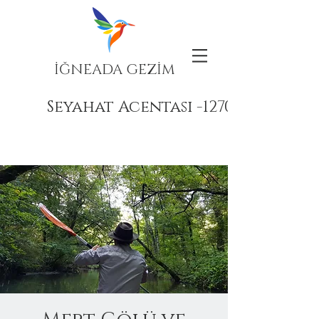
İĞNEADA GEZİM
Seyahat Acentası -12708