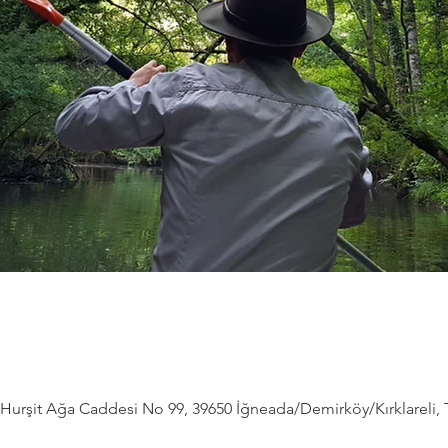
Hurşit Ağa Caddesi No 99, 39650 İğneada/Demirköy/Kırklareli, 