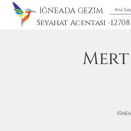
İĞNEADA GEZİM
Ana Say
Seyahat Acentası -12708
Mert
İĞNEA