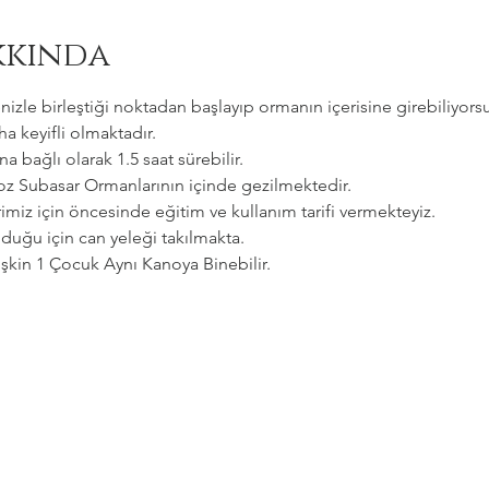
kkında
zle birleştiği noktadan başlayıp ormanın içerisine girebiliyorsu
a keyifli olmaktadır.   
a bağlı olarak 1.5 saat sürebilir. 
goz Subasar Ormanlarının içinde gezilmektedir.   
imiz için öncesinde eğitim ve kullanım tarifi vermekteyiz.   
uğu için can yeleği takılmakta.  
etişkin 1 Çocuk Aynı Kanoya Binebilir.