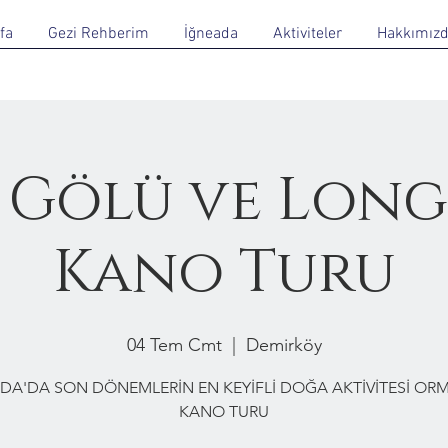
fa
Gezi Rehberim
İğneada
Aktiviteler
Hakkımız
 Gölü ve Lon
Kano Turu
04 Tem Cmt
  |  
Demirköy
DA'DA SON DÖNEMLERİN EN KEYİFLİ DOĞA AKTİVİTESİ O
KANO TURU