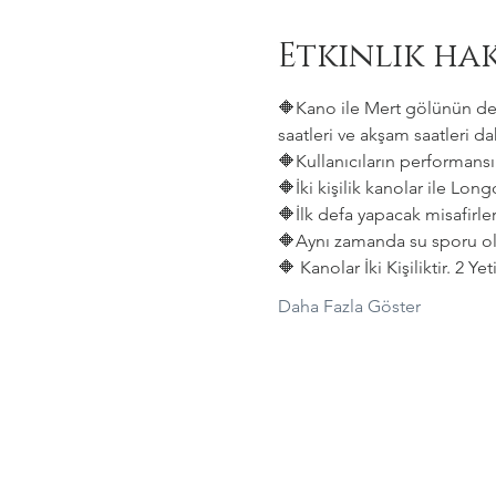
Etkinlik ha
🔶Kano ile Mert gölünün deni
saatleri ve akşam saatleri dah
🔶Kullanıcıların performansın
🔶İki kişilik kanolar ile Lon
🔶İlk defa yapacak misafirler
🔶Aynı zamanda su sporu old
🔶 Kanolar İki Kişiliktir. 2 Y
Daha Fazla Göster