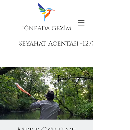
İĞNEADA GEZİM
Seyahat Acentası -12708