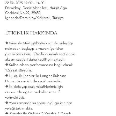
22 Eki 2025 12:00 – 14:00
Demirköy, Deniz Mahallesi, Hurşit Ağa
Caddesi No 99, 39650
İğneada/Demirköy/Kırklareli, Türkiye
Etkinlik hakkında
🔶Kano ile Mert gölünün denizle birleştiği 
noktadan başlayıp ormanın içerisine 
girebiliyorsunuz.  Özellikle sabah saatleri ve 
akşam saatleri daha keyifli olmaktadır.   
🔶Kullanıcıların performansına bağlı olarak 
1.5 saat sürebilir. 
🔶İki kişilik kanolar ile Longoz Subasar 
Ormanlarının içinde gezilmektedir.   
🔶İlk defa yapacak misafirlerimiz için 
öncesinde eğitim ve kullanım tarifi 
vermekteyiz.   
🔶Aynı zamanda su sporu olduğu için can 
yeleği takılmakta.  
🔶 Kanolar İki Kişiliktir. 2 Yetişkin 1 Çocuk 