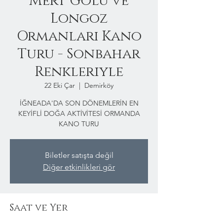
Mert Gölü ve
Longoz
Ormanları Kano
Turu - Sonbahar
Renkleriyle
22 Eki Çar
  |  
Demirköy
İĞNEADA'DA SON DÖNEMLERİN EN
KEYİFLİ DOĞA AKTİVİTESİ ORMANDA
KANO TURU
Biletler satışta değil
Diğer etkinlikleri gör
Saat ve Yer