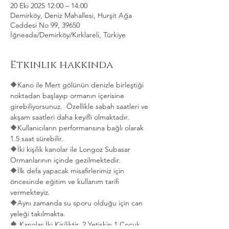
20 Eki 2025 12:00 – 14:00
Demirköy, Deniz Mahallesi, Hurşit Ağa
Caddesi No 99, 39650
İğneada/Demirköy/Kırklareli, Türkiye
Etkinlik hakkında
🔶Kano ile Mert gölünün denizle birleştiği 
noktadan başlayıp ormanın içerisine 
girebiliyorsunuz.  Özellikle sabah saatleri ve 
akşam saatleri daha keyifli olmaktadır.   
🔶Kullanıcıların performansına bağlı olarak 
1.5 saat sürebilir. 
🔶İki kişilik kanolar ile Longoz Subasar 
Ormanlarının içinde gezilmektedir.   
🔶İlk defa yapacak misafirlerimiz için 
öncesinde eğitim ve kullanım tarifi 
vermekteyiz.   
🔶Aynı zamanda su sporu olduğu için can 
yeleği takılmakta.  
🔶 Kanolar İki Kişiliktir. 2 Yetişkin 1 Çocuk 