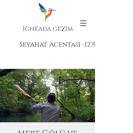
İĞNEADA GEZİM
Seyahat Acentası -12708