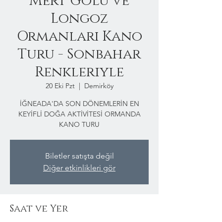
Mert Gölü ve
Longoz
Ormanları Kano
Turu - Sonbahar
Renkleriyle
20 Eki Pzt
  |  
Demirköy
İĞNEADA'DA SON DÖNEMLERİN EN
KEYİFLİ DOĞA AKTİVİTESİ ORMANDA
KANO TURU
Biletler satışta değil
Diğer etkinlikleri gör
Saat ve Yer