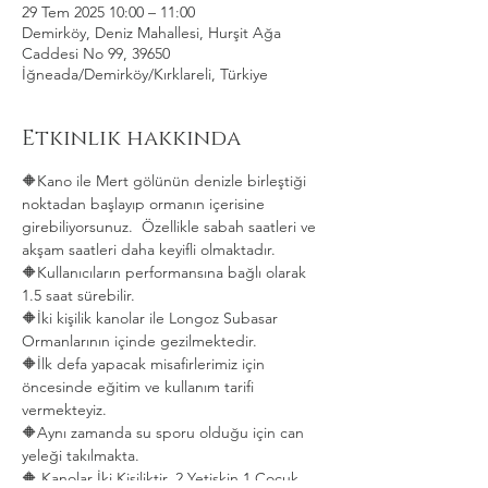
29 Tem 2025 10:00 – 11:00
Demirköy, Deniz Mahallesi, Hurşit Ağa
Caddesi No 99, 39650
İğneada/Demirköy/Kırklareli, Türkiye
Etkinlik hakkında
🔶Kano ile Mert gölünün denizle birleştiği 
noktadan başlayıp ormanın içerisine 
girebiliyorsunuz.  Özellikle sabah saatleri ve 
akşam saatleri daha keyifli olmaktadır.   
🔶Kullanıcıların performansına bağlı olarak 
1.5 saat sürebilir. 
🔶İki kişilik kanolar ile Longoz Subasar 
Ormanlarının içinde gezilmektedir.   
🔶İlk defa yapacak misafirlerimiz için 
öncesinde eğitim ve kullanım tarifi 
vermekteyiz.   
🔶Aynı zamanda su sporu olduğu için can 
yeleği takılmakta.  
🔶 Kanolar İki Kişiliktir. 2 Yetişkin 1 Çocuk 