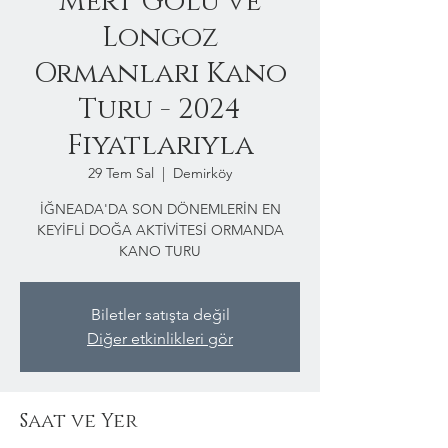
Mert Gölü ve
Longoz
Ormanları Kano
Turu - 2024
Fiyatlarıyla
29 Tem Sal
  |  
Demirköy
İĞNEADA'DA SON DÖNEMLERİN EN
KEYİFLİ DOĞA AKTİVİTESİ ORMANDA
KANO TURU
Biletler satışta değil
Diğer etkinlikleri gör
Saat ve Yer