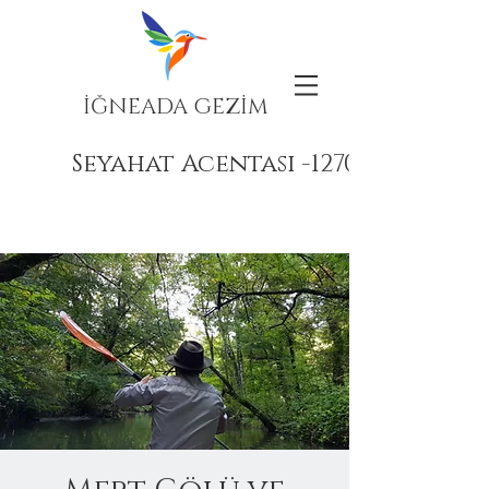
İĞNEADA GEZİM
Seyahat Acentası -12708