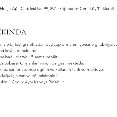
Hurşit Ağa Caddesi No 99, 39650 İğneada/Demirköy/Kırklareli, 
kkında
zle birleştiği noktadan başlayıp ormanın içerisine girebiliyorsu
a keyifli olmaktadır.   
a bağlı olarak 1.5 saat sürebilir. 
goz Subasar Ormanlarının içinde gezilmektedir.   
imiz için öncesinde eğitim ve kullanım tarifi vermekteyiz.   
uğu için can yeleği takılmakta.  
etişkin 1 Çocuk Aynı Kanoya Binebilir.