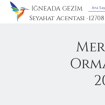
İĞNEADA GEZİM
Ana Say
Seyahat Acentası -12708
Mer
Orma
2