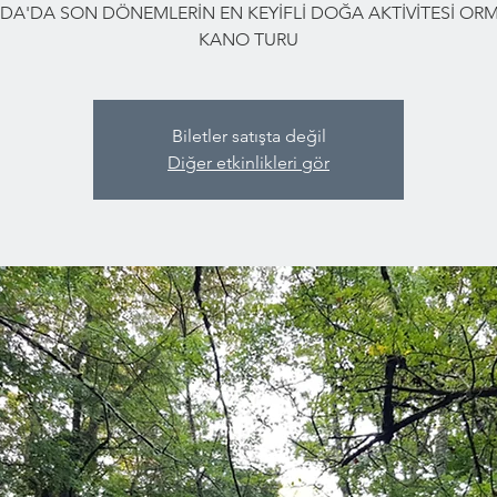
DA'DA SON DÖNEMLERİN EN KEYİFLİ DOĞA AKTİVİTESİ O
KANO TURU
Biletler satışta değil
Diğer etkinlikleri gör