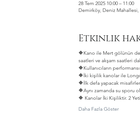
28 Tem 2025 10:00 – 11:00
Demirköy, Deniz Mahallesi, 
Etkinlik ha
🔶Kano ile Mert gölünün deni
saatleri ve akşam saatleri dah
🔶Kullanıcıların performansın
🔶İki kişilik kanolar ile Lon
🔶İlk defa yapacak misafirler
🔶Aynı zamanda su sporu old
🔶 Kanolar İki Kişiliktir. 2 Y
Daha Fazla Göster