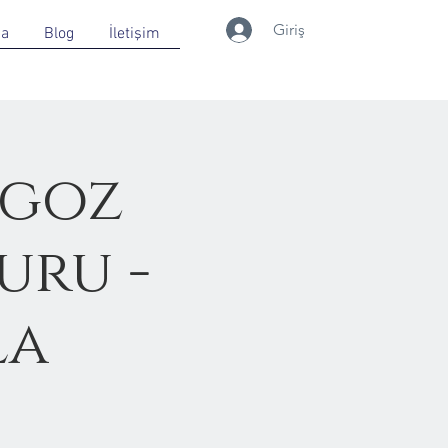
Giriş
da
Blog
İletişim
ngoz
uru -
la