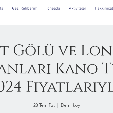
fa
Gezi Rehberim
İğneada
Aktiviteler
Hakkımız
t Gölü ve Lo
nları Kano T
024 Fiyatlarıy
28 Tem Pzt
  |  
Demirköy