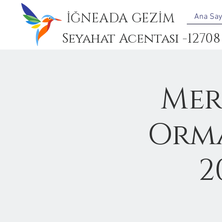
İĞNEADA GEZİM
Ana Say
Seyahat Acentası -12708
Mer
Orma
2