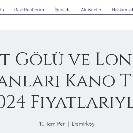
fa
Gezi Rehberim
İğneada
Aktiviteler
Hakkımız
t Gölü ve Lo
nları Kano T
024 Fiyatlarıy
10 Tem Per
  |  
Demirköy