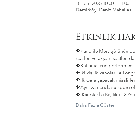
10 Tem 2025 10:00 – 11:00
Demirköy, Deniz Mahallesi, 
Etkinlik ha
🔶Kano ile Mert gölünün deni
saatleri ve akşam saatleri dah
🔶Kullanıcıların performansın
🔶İki kişilik kanolar ile Lon
🔶İlk defa yapacak misafirler
🔶Aynı zamanda su sporu old
🔶 Kanolar İki Kişiliktir. 2 Y
Daha Fazla Göster