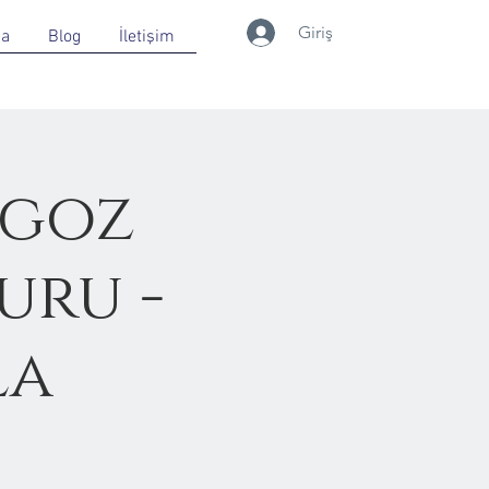
Giriş
da
Blog
İletişim
ngoz
uru -
la