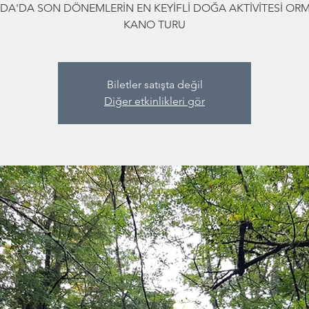
DA'DA SON DÖNEMLERİN EN KEYİFLİ DOĞA AKTİVİTESİ O
KANO TURU
Biletler satışta değil
Diğer etkinlikleri gör