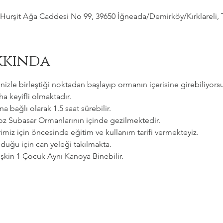
Hurşit Ağa Caddesi No 99, 39650 İğneada/Demirköy/Kırklareli, 
kkında
zle birleştiği noktadan başlayıp ormanın içerisine girebiliyorsu
a keyifli olmaktadır.   
a bağlı olarak 1.5 saat sürebilir. 
goz Subasar Ormanlarının içinde gezilmektedir.   
imiz için öncesinde eğitim ve kullanım tarifi vermekteyiz.   
uğu için can yeleği takılmakta.  
etişkin 1 Çocuk Aynı Kanoya Binebilir.