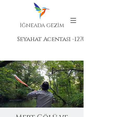
İĞNEADA GEZİM
Seyahat Acentası -12708