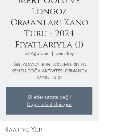
Mert Gölü ve
Longoz
Ormanları Kano
Turu - 2024
Fiyatlarıyla (1)
22 Ağu Cum
  |  
Demirköy
İĞNEADA'DA SON DÖNEMLERİN EN
KEYİFLİ DOĞA AKTİVİTESİ ORMANDA
KANO TURU
Biletler satışta değil
Diğer etkinlikleri gör
Saat ve Yer