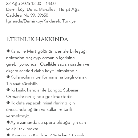
22 Ağu 2025 13:00 – 14:00
Demirköy, Deniz Mahallesi, Hurşit Ağa
Caddesi No 99, 39650
İğneada/Demirköy/Kırklareli, Türkiye
Etkinlik hakkında
🔶Kano ile Mert gölünün denizle birleştiği 
noktadan başlayıp ormanın içerisine 
girebiliyorsunuz.  Özellikle sabah saatleri ve 
akşam saatleri daha keyifli olmaktadır.   
🔶Kullanıcıların performansına bağlı olarak 
1.5 saat sürebilir. 
🔶İki kişilik kanolar ile Longoz Subasar 
Ormanlarının içinde gezilmektedir.   
🔶İlk defa yapacak misafirlerimiz için 
öncesinde eğitim ve kullanım tarifi 
vermekteyiz.   
🔶Aynı zamanda su sporu olduğu için can 
yeleği takılmakta.  
🔶 Kanolar İki Kişiliktir. 2 Yetişkin 1 Çocuk 