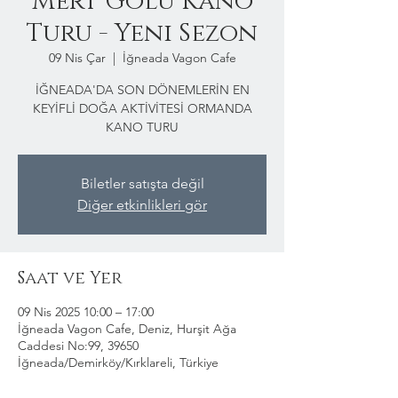
Mert Gölü Kano
Turu - Yeni Sezon
09 Nis Çar
  |  
İğneada Vagon Cafe
İĞNEADA'DA SON DÖNEMLERİN EN
KEYİFLİ DOĞA AKTİVİTESİ ORMANDA
KANO TURU
Biletler satışta değil
Diğer etkinlikleri gör
Saat ve Yer
09 Nis 2025 10:00 – 17:00
İğneada Vagon Cafe, Deniz, Hurşit Ağa
Caddesi No:99, 39650
İğneada/Demirköy/Kırklareli, Türkiye