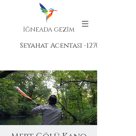
İĞNEADA GEZİM
Seyahat Acentası -12708