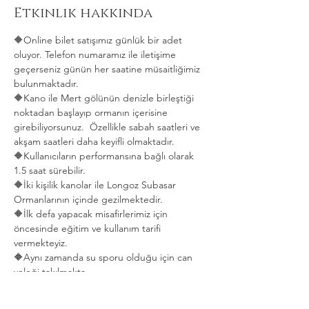
Etkinlik hakkında
🔶Online bilet satışımız günlük bir adet 
oluyor. Telefon numaramız ile iletişime 
geçerseniz günün her saatine müsaitliğimiz 
bulunmaktadır. 
🔶Kano ile Mert gölünün denizle birleştiği 
noktadan başlayıp ormanın içerisine 
girebiliyorsunuz.  Özellikle sabah saatleri ve 
akşam saatleri daha keyifli olmaktadır.   
🔶Kullanıcıların performansına bağlı olarak 
1.5 saat sürebilir. 
🔶İki kişilik kanolar ile Longoz Subasar 
Ormanlarının içinde gezilmektedir.   
🔶İlk defa yapacak misafirlerimiz için 
öncesinde eğitim ve kullanım tarifi 
vermekteyiz.   
🔶Aynı zamanda su sporu olduğu için can 
yeleği takılmakta.  
Daha Fazla Göster