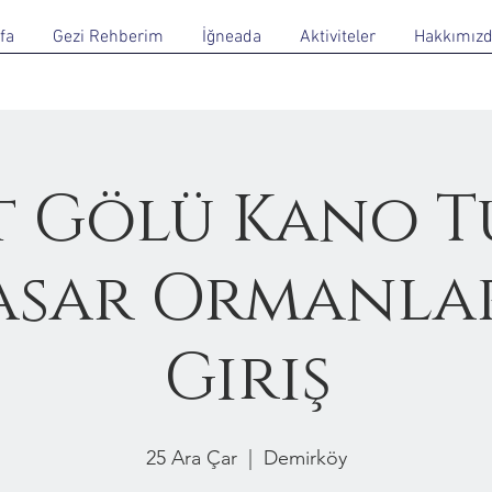
fa
Gezi Rehberim
İğneada
Aktiviteler
Hakkımız
 Gölü Kano T
asar Ormanla
Giriş
25 Ara Çar
  |  
Demirköy