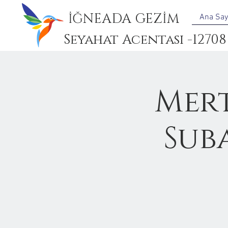
İĞNEADA GEZİM
Ana Say
Seyahat Acentası -12708
Mert
Sub