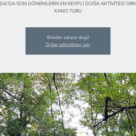
DA'DA SON DÖNEMLERİN EN KEYİFLİ DOĞA AKTİVİTESİ O
KANO TURU
Biletler satışta değil
Diğer etkinlikleri gör