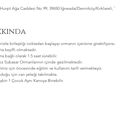
Hurşit Ağa Caddesi No 99, 39650 İğneada/Demirköy/Kırklareli, 
kkında
zle birleştiği noktadan başlayıp ormanın içerisine girebiliyorsu
a keyifli olmaktadır.   
a bağlı olarak 1.5 saat sürebilir. 
goz Subasar Ormanlarının içinde gezilmektedir.   
imiz için öncesinde eğitim ve kullanım tarifi vermekteyiz.   
uğu için can yeleği takılmakta.  
etişkin 1 Çocuk Aynı Kanoya Binebilir.