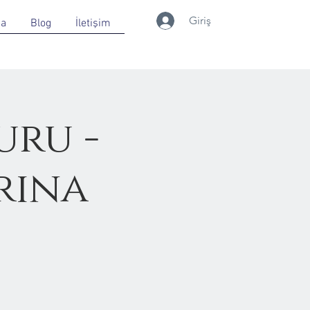
Giriş
da
Blog
İletişim
uru -
rına