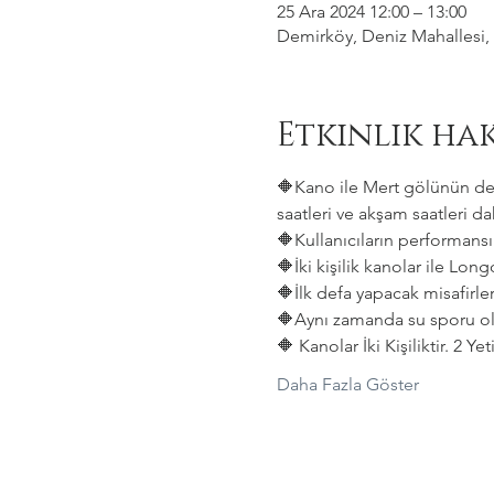
25 Ara 2024 12:00 – 13:00
Demirköy, Deniz Mahallesi, 
Etkinlik ha
🔶Kano ile Mert gölünün deni
saatleri ve akşam saatleri dah
🔶Kullanıcıların performansın
🔶İki kişilik kanolar ile Lon
🔶İlk defa yapacak misafirler
🔶Aynı zamanda su sporu old
🔶 Kanolar İki Kişiliktir. 2 Y
Daha Fazla Göster