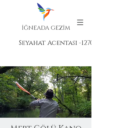
İĞNEADA GEZİM
Seyahat Acentası -12708