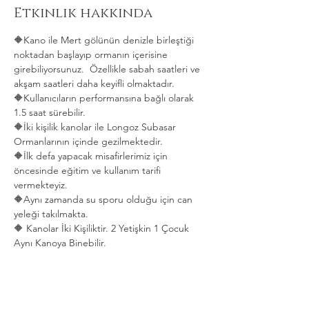
Etkinlik hakkında
🔶Kano ile Mert gölünün denizle birleştiği 
noktadan başlayıp ormanın içerisine 
girebiliyorsunuz.  Özellikle sabah saatleri ve 
akşam saatleri daha keyifli olmaktadır.   
🔶Kullanıcıların performansına bağlı olarak 
1.5 saat sürebilir. 
🔶İki kişilik kanolar ile Longoz Subasar 
Ormanlarının içinde gezilmektedir.   
🔶İlk defa yapacak misafirlerimiz için 
öncesinde eğitim ve kullanım tarifi 
vermekteyiz.   
🔶Aynı zamanda su sporu olduğu için can 
yeleği takılmakta.  
🔶 Kanolar İki Kişiliktir. 2 Yetişkin 1 Çocuk 
Aynı Kanoya Binebilir.
Daha Fazla Göster