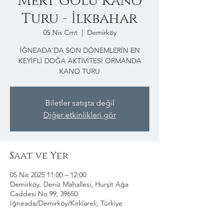
Mert Gölü Kano
Turu - İlkbahar
05 Nis Cmt
  |  
Demirköy
İĞNEADA'DA SON DÖNEMLERİN EN
KEYİFLİ DOĞA AKTİVİTESİ ORMANDA
KANO TURU
Biletler satışta değil
Diğer etkinlikleri gör
Saat ve Yer
05 Nis 2025 11:00 – 12:00
Demirköy, Deniz Mahallesi, Hurşit Ağa
Caddesi No 99, 39650
İğneada/Demirköy/Kırklareli, Türkiye