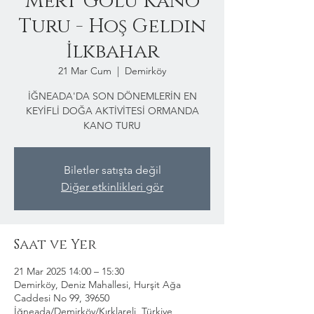
Mert Gölü Kano
Turu - Hoş Geldin
İlkbahar
21 Mar Cum
  |  
Demirköy
İĞNEADA'DA SON DÖNEMLERİN EN
KEYİFLİ DOĞA AKTİVİTESİ ORMANDA
KANO TURU
Biletler satışta değil
Diğer etkinlikleri gör
Saat ve Yer
21 Mar 2025 14:00 – 15:30
Demirköy, Deniz Mahallesi, Hurşit Ağa
Caddesi No 99, 39650
İğneada/Demirköy/Kırklareli, Türkiye