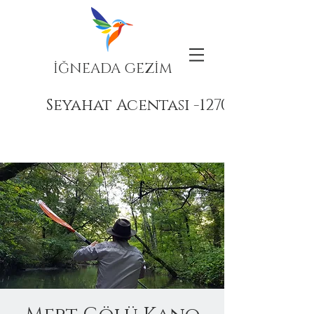
İĞNEADA GEZİM
Seyahat Acentası -12708