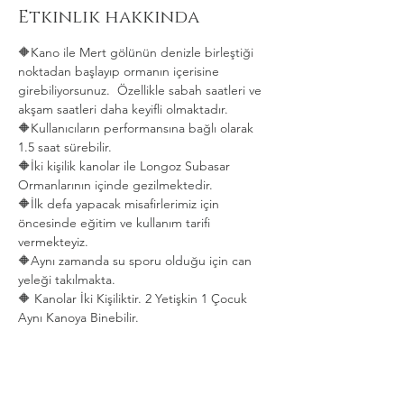
Etkinlik hakkında
🔶Kano ile Mert gölünün denizle birleştiği 
noktadan başlayıp ormanın içerisine 
girebiliyorsunuz.  Özellikle sabah saatleri ve 
akşam saatleri daha keyifli olmaktadır.   
🔶Kullanıcıların performansına bağlı olarak 
1.5 saat sürebilir. 
🔶İki kişilik kanolar ile Longoz Subasar 
Ormanlarının içinde gezilmektedir.   
🔶İlk defa yapacak misafirlerimiz için 
öncesinde eğitim ve kullanım tarifi 
vermekteyiz.   
🔶Aynı zamanda su sporu olduğu için can 
yeleği takılmakta.  
🔶 Kanolar İki Kişiliktir. 2 Yetişkin 1 Çocuk 
Aynı Kanoya Binebilir.
Daha Fazla Göster