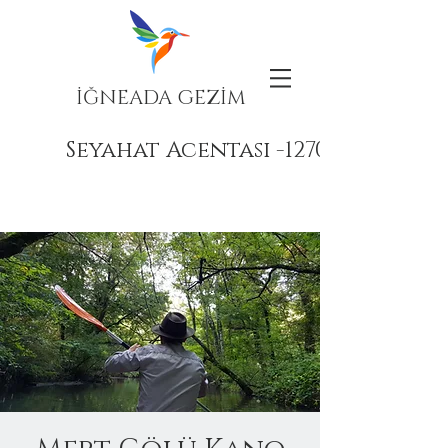
İĞNEADA GEZİM
Seyahat Acentası -12708