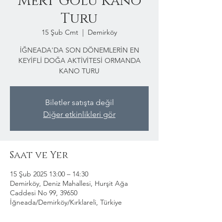
Mert Gölü Kano
Turu
15 Şub Cmt
  |  
Demirköy
İĞNEADA'DA SON DÖNEMLERİN EN
KEYİFLİ DOĞA AKTİVİTESİ ORMANDA
KANO TURU
Biletler satışta değil
Diğer etkinlikleri gör
Saat ve Yer
15 Şub 2025 13:00 – 14:30
Demirköy, Deniz Mahallesi, Hurşit Ağa
Caddesi No 99, 39650
İğneada/Demirköy/Kırklareli, Türkiye