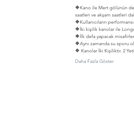
🔶Kano ile Mert gölünün deni
saatleri ve akşam saatleri dah
🔶Kullanıcıların performansın
🔶İki kişilik kanolar ile Lon
🔶İlk defa yapacak misafirler
🔶Aynı zamanda su sporu old
🔶 Kanolar İki Kişiliktir. 2 Y
Daha Fazla Göster