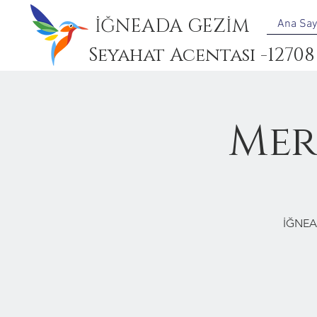
İĞNEADA GEZİM
Ana Say
Seyahat Acentası -12708
Mer
İĞNEA