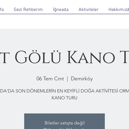
fa
Gezi Rehberim
İğneada
Aktiviteler
Hakkımız
t Gölü Kano 
06 Tem Cmt
  |  
Demirköy
DA'DA SON DÖNEMLERİN EN KEYİFLİ DOĞA AKTİVİTESİ O
KANO TURU
Biletler satışta değil