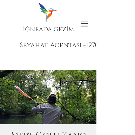
İĞNEADA GEZİM
Seyahat Acentası -12708