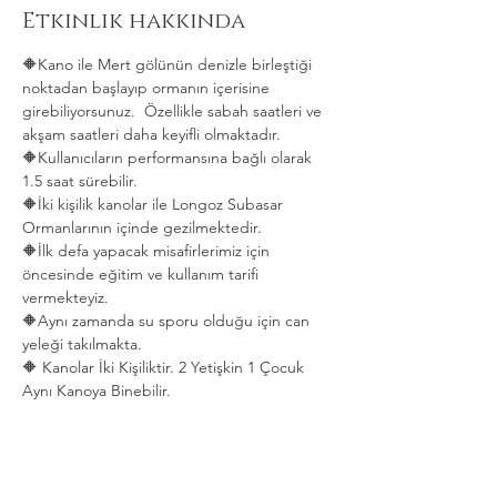
Etkinlik hakkında
🔶Kano ile Mert gölünün denizle birleştiği 
noktadan başlayıp ormanın içerisine 
girebiliyorsunuz.  Özellikle sabah saatleri ve 
akşam saatleri daha keyifli olmaktadır.   
🔶Kullanıcıların performansına bağlı olarak 
1.5 saat sürebilir. 
🔶İki kişilik kanolar ile Longoz Subasar 
Ormanlarının içinde gezilmektedir.   
🔶İlk defa yapacak misafirlerimiz için 
öncesinde eğitim ve kullanım tarifi 
vermekteyiz.   
🔶Aynı zamanda su sporu olduğu için can 
yeleği takılmakta.  
🔶 Kanolar İki Kişiliktir. 2 Yetişkin 1 Çocuk 
Aynı Kanoya Binebilir.
Daha Fazla Göster