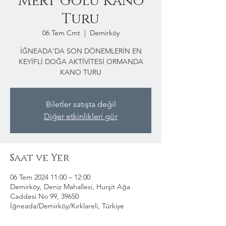
Mert Gölü Kano
Turu
06 Tem Cmt
  |  
Demirköy
İĞNEADA'DA SON DÖNEMLERİN EN
KEYİFLİ DOĞA AKTİVİTESİ ORMANDA
KANO TURU
Biletler satışta değil
Diğer etkinlikleri gör
Saat ve Yer
06 Tem 2024 11:00 – 12:00
Demirköy, Deniz Mahallesi, Hurşit Ağa
Caddesi No 99, 39650
İğneada/Demirköy/Kırklareli, Türkiye