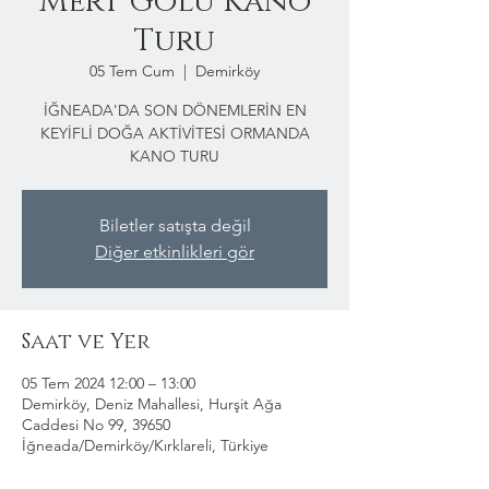
Mert Gölü Kano
Turu
05 Tem Cum
  |  
Demirköy
İĞNEADA'DA SON DÖNEMLERİN EN
KEYİFLİ DOĞA AKTİVİTESİ ORMANDA
KANO TURU
Biletler satışta değil
Diğer etkinlikleri gör
Saat ve Yer
05 Tem 2024 12:00 – 13:00
Demirköy, Deniz Mahallesi, Hurşit Ağa
Caddesi No 99, 39650
İğneada/Demirköy/Kırklareli, Türkiye