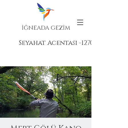
İĞNEADA GEZİM
Seyahat Acentası -12708