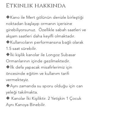
Etkinlik hakkında
🔶Kano ile Mert gölünün denizle birleştiği 
noktadan başlayıp ormanın içerisine 
girebiliyorsunuz.  Özellikle sabah saatleri ve 
akşam saatleri daha keyifli olmaktadır.   
🔶Kullanıcıların performansına bağlı olarak 
1.5 saat sürebilir. 
🔶İki kişilik kanolar ile Longoz Subasar 
Ormanlarının içinde gezilmektedir.   
🔶İlk defa yapacak misafirlerimiz için 
öncesinde eğitim ve kullanım tarifi 
vermekteyiz.   
🔶Aynı zamanda su sporu olduğu için can 
yeleği takılmakta.  
🔶 Kanolar İki Kişiliktir. 2 Yetişkin 1 Çocuk 
Aynı Kanoya Binebilir.
Daha Fazla Göster