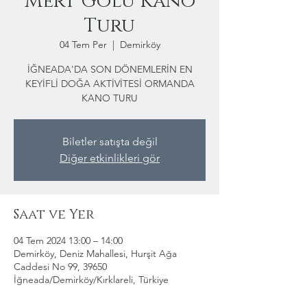
Mert Gölü Kano
Turu
04 Tem Per
  |  
Demirköy
İĞNEADA'DA SON DÖNEMLERİN EN
KEYİFLİ DOĞA AKTİVİTESİ ORMANDA
KANO TURU
Biletler satışta değil
Diğer etkinlikleri gör
Saat ve Yer
04 Tem 2024 13:00 – 14:00
Demirköy, Deniz Mahallesi, Hurşit Ağa
Caddesi No 99, 39650
İğneada/Demirköy/Kırklareli, Türkiye