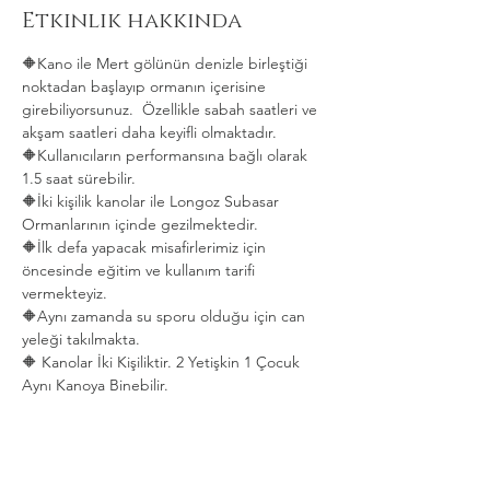
Etkinlik hakkında
🔶Kano ile Mert gölünün denizle birleştiği 
noktadan başlayıp ormanın içerisine 
girebiliyorsunuz.  Özellikle sabah saatleri ve 
akşam saatleri daha keyifli olmaktadır.   
🔶Kullanıcıların performansına bağlı olarak 
1.5 saat sürebilir. 
🔶İki kişilik kanolar ile Longoz Subasar 
Ormanlarının içinde gezilmektedir.   
🔶İlk defa yapacak misafirlerimiz için 
öncesinde eğitim ve kullanım tarifi 
vermekteyiz.   
🔶Aynı zamanda su sporu olduğu için can 
yeleği takılmakta.  
🔶 Kanolar İki Kişiliktir. 2 Yetişkin 1 Çocuk 
Aynı Kanoya Binebilir.
Daha Fazla Göster