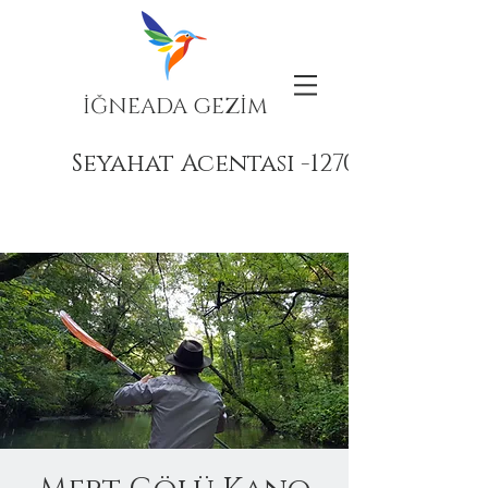
İĞNEADA GEZİM
Seyahat Acentası -12708