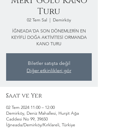
Mert Gölü Kano
Turu
02 Tem Sal
  |  
Demirköy
İĞNEADA'DA SON DÖNEMLERİN EN
KEYİFLİ DOĞA AKTİVİTESİ ORMANDA
KANO TURU
Biletler satışta değil
Diğer etkinlikleri gör
Saat ve Yer
02 Tem 2024 11:00 – 12:00
Demirköy, Deniz Mahallesi, Hurşit Ağa
Caddesi No 99, 39650
İğneada/Demirköy/Kırklareli, Türkiye