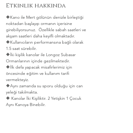
Etkinlik hakkında
🔶Kano ile Mert gölünün denizle birleştiği 
noktadan başlayıp ormanın içerisine 
girebiliyorsunuz.  Özellikle sabah saatleri ve 
akşam saatleri daha keyifli olmaktadır.   
🔶Kullanıcıların performansına bağlı olarak 
1.5 saat sürebilir. 
🔶İki kişilik kanolar ile Longoz Subasar 
Ormanlarının içinde gezilmektedir.   
🔶İlk defa yapacak misafirlerimiz için 
öncesinde eğitim ve kullanım tarifi 
vermekteyiz.   
🔶Aynı zamanda su sporu olduğu için can 
yeleği takılmakta.  
🔶 Kanolar İki Kişiliktir. 2 Yetişkin 1 Çocuk 
Aynı Kanoya Binebilir.
Daha Fazla Göster