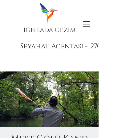
İĞNEADA GEZİM
Seyahat Acentası -12708