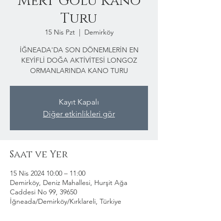
Mert Gölü Kano
Turu
15 Nis Pzt
  |  
Demirköy
İĞNEADA'DA SON DÖNEMLERİN EN
KEYİFLİ DOĞA AKTİVİTESİ LONGOZ
ORMANLARINDA KANO TURU
Kayıt Kapalı
Diğer etkinlikleri gör
Saat ve Yer
15 Nis 2024 10:00 – 11:00
Demirköy, Deniz Mahallesi, Hurşit Ağa
Caddesi No 99, 39650
İğneada/Demirköy/Kırklareli, Türkiye