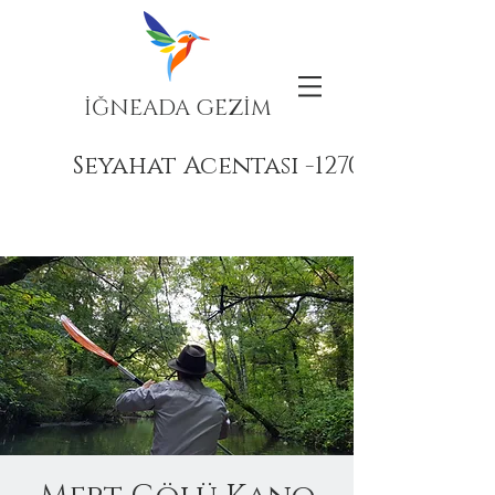
İĞNEADA GEZİM
Seyahat Acentası -12708