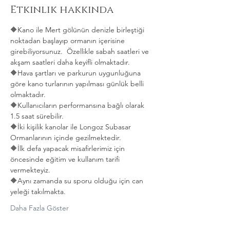
Etkinlik hakkında
🔶️Kano ile Mert gölünün denizle birleştiği 
noktadan başlayıp ormanın içerisine 
girebiliyorsunuz.  Özellikle sabah saatleri ve 
akşam saatleri daha keyifli olmaktadır.
🔶️Hava şartları ve parkurun uygunluğuna 
göre kano turlarının yapılması günlük belli 
olmaktadır.
🔶️Kullanıcıların performansına bağlı olarak 
1.5 saat sürebilir.
🔶️İki kişilik kanolar ile Longoz Subasar 
Ormanlarının içinde gezilmektedir.
🔶️İlk defa yapacak misafirlerimiz için 
öncesinde eğitim ve kullanım tarifi 
vermekteyiz.
🔶️Aynı zamanda su sporu olduğu için can 
yeleği takılmakta. 
Daha Fazla Göster