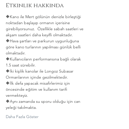
Etkinlik hakkında
🔶️Kano ile Mert gölünün denizle birleştiği 
noktadan başlayıp ormanın içerisine 
girebiliyorsunuz.  Özellikle sabah saatleri ve 
akşam saatleri daha keyifli olmaktadır.
🔶️Hava şartları ve parkurun uygunluğuna 
göre kano turlarının yapılması günlük belli 
olmaktadır.
🔶️Kullanıcıların performansına bağlı olarak 
1.5 saat sürebilir.
🔶️İki kişilik kanolar ile Longoz Subasar 
Ormanlarının içinde gezilmektedir.
🔶️İlk defa yapacak misafirlerimiz için 
öncesinde eğitim ve kullanım tarifi 
vermekteyiz.
🔶️Aynı zamanda su sporu olduğu için can 
yeleği takılmakta. 
Daha Fazla Göster