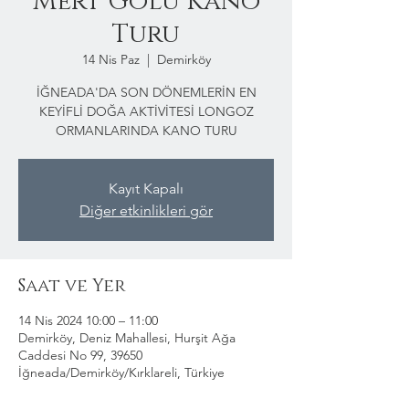
Mert Gölü Kano
Turu
14 Nis Paz
  |  
Demirköy
İĞNEADA'DA SON DÖNEMLERİN EN
KEYİFLİ DOĞA AKTİVİTESİ LONGOZ
ORMANLARINDA KANO TURU
Kayıt Kapalı
Diğer etkinlikleri gör
Saat ve Yer
14 Nis 2024 10:00 – 11:00
Demirköy, Deniz Mahallesi, Hurşit Ağa
Caddesi No 99, 39650
İğneada/Demirköy/Kırklareli, Türkiye