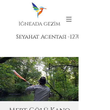
İĞNEADA GEZİM
Seyahat Acentası -12708