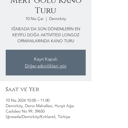
Mert Gölü Kano
Turu
10 Nis Çar
  |  
Demirköy
İĞNEADA'DA SON DÖNEMLERİN EN
KEYİFLİ DOĞA AKTİVİTESİ LONGOZ
ORMANLARINDA KANO TURU
Kayıt Kapalı
Diğer etkinlikleri gör
Saat ve Yer
10 Nis 2024 10:00 – 11:00
Demirköy, Deniz Mahallesi, Hurşit Ağa
Caddesi No 99, 39650
İğneada/Demirköy/Kırklareli, Türkiye