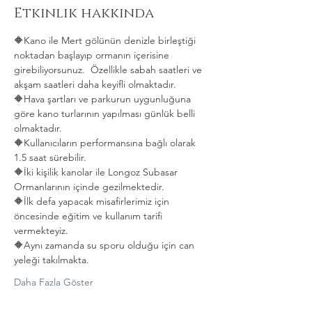
Etkinlik hakkında
🔶️Kano ile Mert gölünün denizle birleştiği 
noktadan başlayıp ormanın içerisine 
girebiliyorsunuz.  Özellikle sabah saatleri ve 
akşam saatleri daha keyifli olmaktadır.
🔶️Hava şartları ve parkurun uygunluğuna 
göre kano turlarının yapılması günlük belli 
olmaktadır.
🔶️Kullanıcıların performansına bağlı olarak 
1.5 saat sürebilir.
🔶️İki kişilik kanolar ile Longoz Subasar 
Ormanlarının içinde gezilmektedir.
🔶️İlk defa yapacak misafirlerimiz için 
öncesinde eğitim ve kullanım tarifi 
vermekteyiz.
🔶️Aynı zamanda su sporu olduğu için can 
yeleği takılmakta. 
Daha Fazla Göster