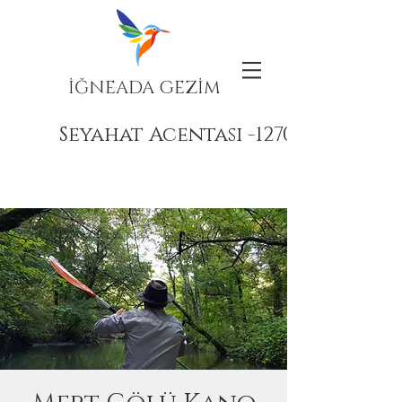
İĞNEADA GEZİM
Seyahat Acentası -12708